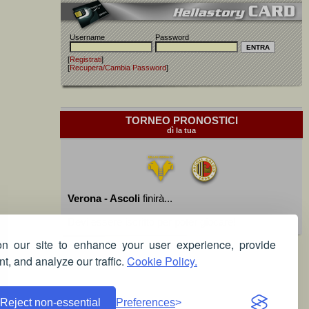
Username
Password
[
Registrati
]
[
Recupera/Cambia Password
]
TORNEO PRONOSTICI
dì la tua
Verona - Ascoli
finirà...
Devi essere iscritto per poter giocare!
 our site to enhance your user experience, provide
t, and analyze our traffic.
Cookie Policy.
Reject non-essential
Preferences