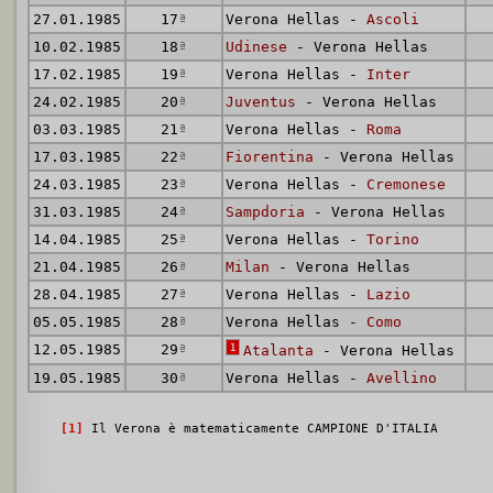
27.01.1985
17
ª
Verona Hellas -
Ascoli
10.02.1985
18
ª
Udinese
- Verona Hellas
17.02.1985
19
ª
Verona Hellas -
Inter
24.02.1985
20
ª
Juventus
- Verona Hellas
03.03.1985
21
ª
Verona Hellas -
Roma
17.03.1985
22
ª
Fiorentina
- Verona Hellas
24.03.1985
23
ª
Verona Hellas -
Cremonese
31.03.1985
24
ª
Sampdoria
- Verona Hellas
14.04.1985
25
ª
Verona Hellas -
Torino
21.04.1985
26
ª
Milan
- Verona Hellas
28.04.1985
27
ª
Verona Hellas -
Lazio
05.05.1985
28
ª
Verona Hellas -
Como
12.05.1985
29
ª
1
Atalanta
- Verona Hellas
19.05.1985
30
ª
Verona Hellas -
Avellino
[1]
Il Verona è matematicamente CAMPIONE D'ITALIA