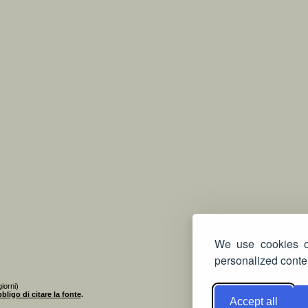
We use cookies on
personalized conten
iorni)
bligo di citare la fonte
.
Accept all