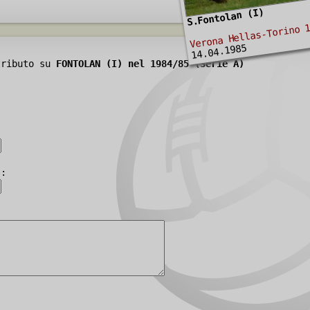
S.Fontolan (I)
Verona Hellas-Torino 
14.04.1985
tributo su
FONTOLAN (I) nel 1984/85 (Serie A)
):