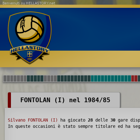
Benvenuti su HELLASTORY.net
FONTOLAN (I) nel 1984/85
Silvano FONTOLAN (I)
ha giocato
28
delle
30
gare disp
In queste occasioni è stato sempre titolare ed ha s