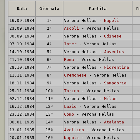
Data
Giornata
Partita
R
16.09.1984
1
ª
Verona Hellas -
Napoli
23.09.1984
2
ª
Ascoli
- Verona Hellas
30.09.1984
3
ª
Verona Hellas -
Udinese
07.10.1984
4
ª
Inter
- Verona Hellas
14.10.1984
5
ª
Verona Hellas -
Juventus
21.10.1984
6
ª
Roma
- Verona Hellas
28.10.1984
7
ª
Verona Hellas -
Fiorentina
11.11.1984
8
ª
Cremonese
- Verona Hellas
18.11.1984
9
ª
Verona Hellas -
Sampdoria
25.11.1984
10
ª
Torino
- Verona Hellas
02.12.1984
11
ª
Verona Hellas -
Milan
16.12.1984
12
ª
Lazio
- Verona Hellas
23.12.1984
13
ª
Como
- Verona Hellas
06.01.1985
14
ª
Verona Hellas -
Atalanta
13.01.1985
15
ª
Avellino
- Verona Hellas
20.01.1985
16
ª
Napoli
- Verona Hellas