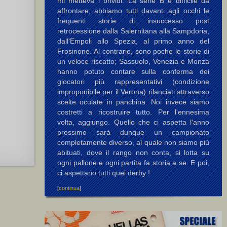
mi metteva i brividi. La serie B è difficile da
affrontare, abbiamo tutti davanti agli occhi le
frequenti storie di insuccesso post
retrocessione dalla Salernitana alla Sampdoria,
dall'Empoli allo Spezia, al primo anno del
Frosinone. Al contrario, sono poche le storie di
un veloce riscatto; Sassuolo, Venezia e Monza
hanno potuto contare sulla conferma dei
giocatori più rappresentativi (condizione
improponibile per il Verona) rilanciati attraverso
scelte oculate in panchina. Noi invece siamo
costretti a ricostruire tutto. Per l'ennesima
volta, aggiungo. Quello che ci aspetta l'anno
prossimo sarà dunque un campionato
completamente diverso, al quale non siamo più
abituati, dove il rango non conta, si lotta su
ogni pallone e ogni partita fa storia a se. E poi,
ci aspettano tutti quei derby !
[
continua
]