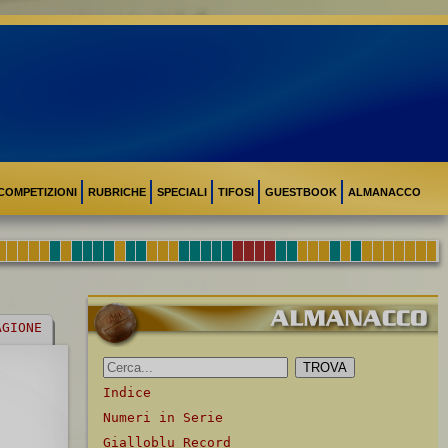
COMPETIZIONI
RUBRICHE
SPECIALI
TIFOSI
GUESTBOOK
ALMANACCO
AGIONE
Indice
Numeri in Serie
Gialloblu Record