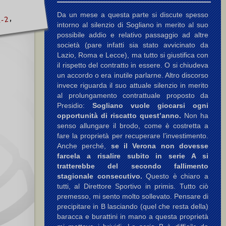
Da un mese a questa parte si discute spesso
,
1-2
intorno al silenzio di Sogliano in merito al suo
possibile addio e relativo passaggio ad altre
società (pare infatti sia stato avvicinato da
Lazio, Roma e Lecce), ma tutto si giustifica con
il rispetto del contratto in essere. O si chiudeva
un accordo o era inutile parlarne. Altro discorso
invece riguarda il suo attuale silenzio in merito
al prolungamento contrattuale proposto da
Presidio:
Sogliano vuole giocarsi ogni
opportunità di riscatto quest’anno.
Non ha
senso allungare il brodo, come è costretta a
fare la proprietà per recuperare l’investimento.
Anche perché,
se il Verona non dovesse
farcela a risalire subito in serie A si
tratterebbe del secondo fallimento
stagionale consecutivo.
Questo è chiaro a
tutti, al Direttore Sportivo in primis. Tutto ciò
premesso, mi sento molto sollevato. Pensare di
precipitare in B lasciando (quel che resta della)
baracca e burattini in mano a questa proprietà