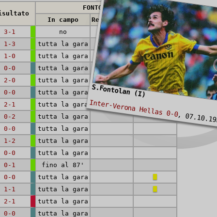
FONTOLAN (I)
isultato
In campo
Reti (rig.)
Cartellini
3-1
no
1-3
tutta la gara
1-0
tutta la gara
0-0
tutta la gara
2-0
tutta la gara
S.Fontolan (I)
0-0
tutta la gara
Inter-Verona Hellas 0-0
2-1
tutta la gara
, 07.10.19
0-2
tutta la gara
0-0
tutta la gara
1-2
tutta la gara
0-0
tutta la gara
0-1
fino al 87'
0-0
tutta la gara
1-1
tutta la gara
2-1
tutta la gara
0-0
tutta la gara