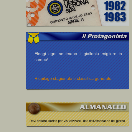
Eleggi ogni settimana il gialloblu migliore in
campo!
Riepilogo stagionale e classifica generale
Devi essere iscritto per visualizzare i dati dell'Almanacco del giorno