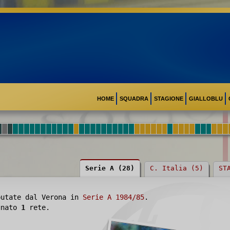
HOME
SQUADRA
STAGIONE
GIALLOBLU
Serie A (28)
C. Italia (5)
ST
utate dal Verona in
Serie A 1984/85
.
egnato
1
rete.