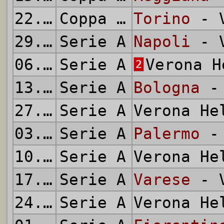
22.09.1968
Coppa Italia
Torino
- V
29.09.1968
Serie A
Napoli
- V
06.10.1968
Serie A
Verona 
2
13.10.1968
Serie A
Bologna
- 
27.10.1968
Serie A
Verona H
03.11.1968
Serie A
Palermo
- 
10.11.1968
Serie A
Verona H
17.11.1968
Serie A
Varese
- V
24.11.1968
Serie A
Verona H