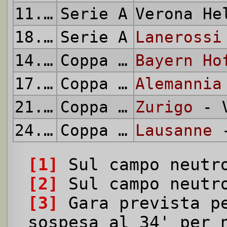
11.05.1969
Serie A
Verona H
18.05.1969
Serie A
Lanerossi
14.06.1969
Coppa delle Alpi
Bayern Ho
17.06.1969
Coppa delle Alpi
Alemannia
21.06.1969
Coppa delle Alpi
Zurigo
- V
24.06.1969
Coppa delle Alpi
Lausanne
-
[1]
Sul campo neutro
[2]
Sul campo neutro
[3]
Gara prevista pe
sospesa al 34' per 