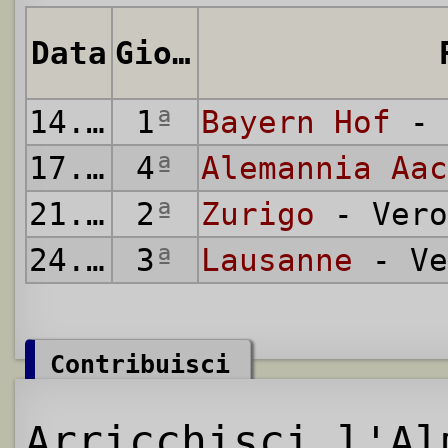
Data
Giornata
14.06.1969
1
ª
Bayern Hof
- 
17.06.1969
4
ª
Alemannia Aac
21.06.1969
2
ª
Zurigo
- Vero
24.06.1969
3
ª
Lausanne
- Ve
Contribuisci
Arricchisci l'Al