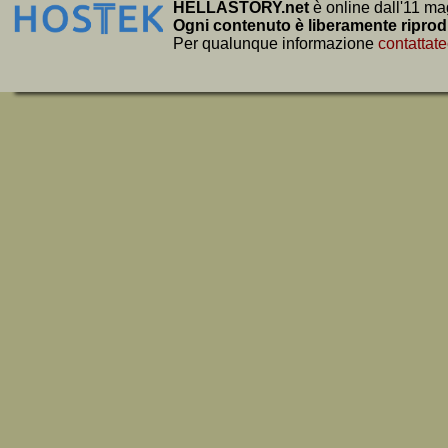
HELLASTORY.net
è online dall'11 ma
Ogni contenuto è liberamente riprod
Per qualunque informazione
contattate