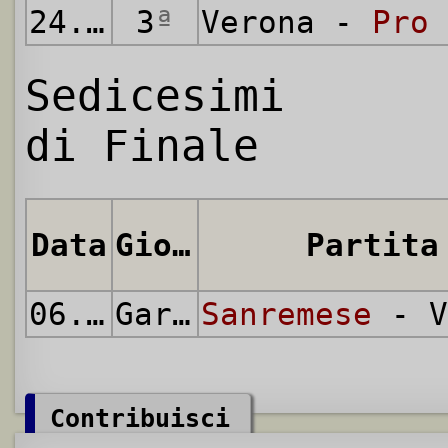
24.12.1936
3
ª
Verona -
Pro 
Sedicesimi
di Finale
Data
Giornata
Partita
06.01.1937
Gara Unica
Sanremese
- V
Contribuisci