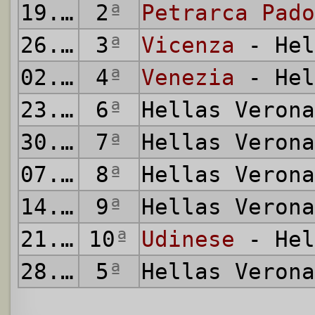
19.10.1919
2
ª
Petrarca Pado
26.10.1919
3
ª
Vicenza
- Hel
02.11.1919
4
ª
Venezia
- Hel
23.11.1919
6
ª
Hellas Veron
30.11.1919
7
ª
Hellas Veron
07.12.1919
8
ª
Hellas Veron
14.12.1919
9
ª
Hellas Veron
21.12.1919
10
ª
Udinese
- Hel
28.12.1919
5
ª
Hellas Veron