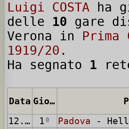
Luigi COSTA
ha g
delle
10
gare di
Verona in
Prima 
1919/20
.
Ha segnato
1
ret
Data
Giornata
P
12.10.1919
1
ª
Padova
- Hell