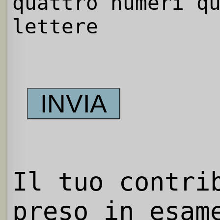
quattro numeri q
lettere
Il tuo contri
preso in esam