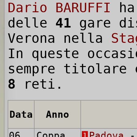
Dario BARUFFI
ha
delle
41
gare di
Verona nella
Sta
In queste occasi
sempre titolare 
8
reti.
Data
Anno
06.09.1959
Coppa Italia
Padova
- 
1