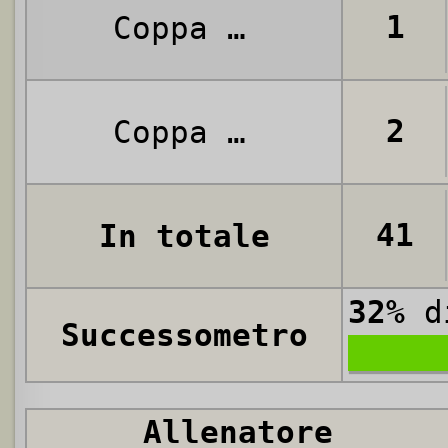
1
Coppa Italia
2
Coppa delle Alpi
41
In totale
32%
di
Successometro
Allenatore