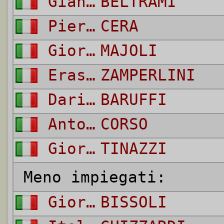
Giancarlo
BELTRAMI
Pierluigi
CERA
Giorgio
MAJOLI
Erasmo
ZAMPERLINI
Dario
BARUFFI
Antonio
CORSO
Giorgio
TINAZZI
Meno impiegati:
Giorgio
BISSOLI