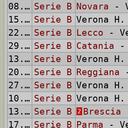
08.11.
Serie B
1959
Novara
- V
15.11.
Serie B
1959
Verona H
22.11.
Serie B
1959
Lecco
- Ve
29.11.
Serie B
1959
Catania
- 
13.12.
Serie B
1959
Verona H
20.12.
Serie B
1959
Reggiana
-
27.12.
Serie B
1959
Verona H
10.01.
Serie B
1960
Verona H
13.01.
Serie B
1960
Brescia
-
2
17.01.
Serie B
1960
Parma
- Ve