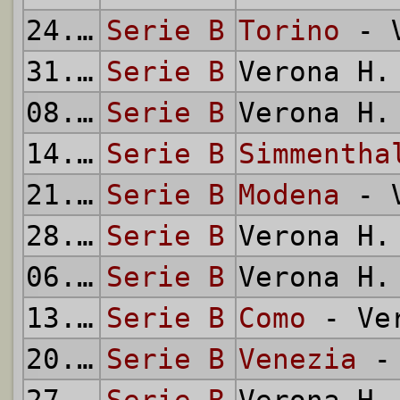
24.01.
Serie B
1960
Torino
- V
31.01.
Serie B
1960
Verona H
08.02.
Serie B
1960
Verona H
14.02.
Serie B
1960
Simmentha
21.02.
Serie B
1960
Modena
- V
28.02.
Serie B
1960
Verona H
06.03.
Serie B
1960
Verona H
13.03.
Serie B
1960
Como
- Ver
20.03.
Serie B
1960
Venezia
- 