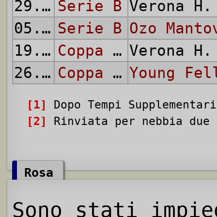
29.05.
Serie B
1960
Verona H
05.06.
Serie B
1960
Ozo Manto
19.06.
1960
Coppa delle Alpi
Verona H
26.06.
1960
Coppa delle Alpi
Young Fel
[1]
Dopo Tempi Supplementari
[2]
Rinviata per nebbia due 
Rosa
Sono stati impie