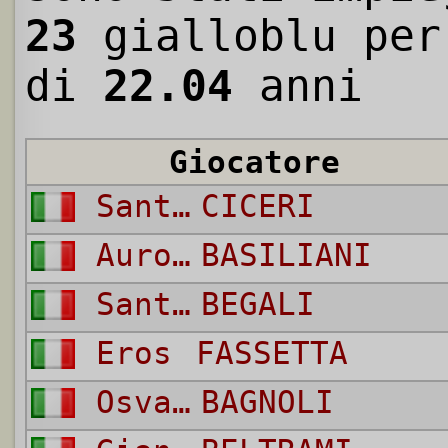
23
gialloblu per
di
22.04
anni
Giocatore
Santino
CICERI
Auro Enzo
BASILIANI
Sante
BEGALI
Eros
FASSETTA
Osvaldo
BAGNOLI