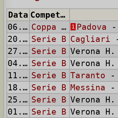
Data
Competizione
06.09.
1959
Coppa Italia
Padova
- 
1
20.09.
Serie B
1959
Cagliari
-
27.09.
Serie B
1959
Verona H
04.10.
Serie B
1959
Verona H
11.10.
Serie B
1959
Taranto
- 
18.10.
Serie B
1959
Messina
- 
25.10.
Serie B
1959
Verona H
01.11.
Serie B
1959
Verona H