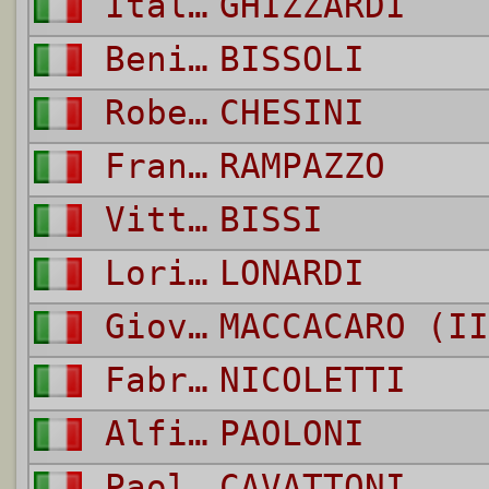
Italo
GHIZZARDI
Benito
BISSOLI
Roberto
CHESINI
Franco
RAMPAZZO
Vittorio
BISSI
Loris
LONARDI
Giovanni
MACCACARO (II
Fabrizio
NICOLETTI
Alfio
PAOLONI
Paolo
CAVATTONI