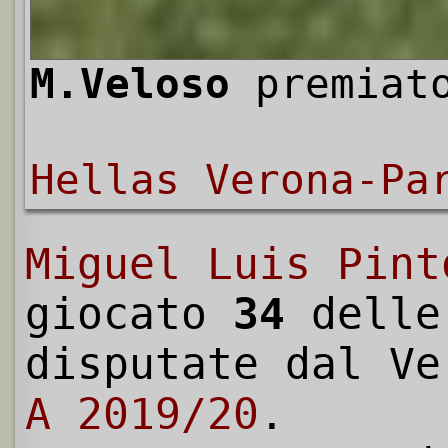
M.Veloso
premiato
Hellas Verona-Pa
Miguel Luis Pint
giocato
34
dell
disputate dal V
A 2019/20
.