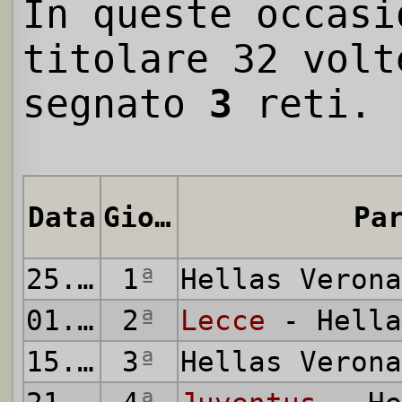
In queste occasi
titolare 32 volt
segnato
3
reti.
Data
Giornata
Pa
25.08.2019
1
ª
Hellas Veron
01.09.2019
2
ª
Lecce
- Hella
15.09.2019
3
ª
Hellas Veron