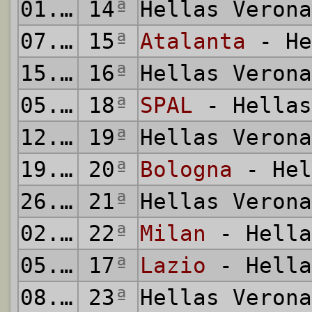
01.12.2019
14
ª
Hellas Veron
07.12.2019
15
ª
Atalanta
- He
15.12.2019
16
ª
Hellas Veron
05.01.2020
18
ª
SPAL
- Hellas
12.01.2020
19
ª
Hellas Veron
19.01.2020
20
ª
Bologna
- Hel
26.01.2020
21
ª
Hellas Veron
02.02.2020
22
ª
Milan
- Hella
05.02.2020
17
ª
Lazio
- Hella
08.02.2020
23
ª
Hellas Veron