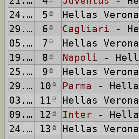
21.09.2019
4
ª
Juventus
- He
24.09.2019
5
ª
Hellas Veron
29.09.2019
6
ª
Cagliari
- He
05.10.2019
7
ª
Hellas Veron
19.10.2019
8
ª
Napoli
- Hell
25.10.2019
9
ª
Hellas Veron
29.10.2019
10
ª
Parma
- Hella
03.11.2019
11
ª
Hellas Veron
09.11.2019
12
ª
Inter
- Hella
24.11.2019
13
ª
Hellas Veron