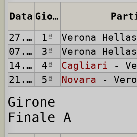
Data
Giornata
Part
27.08.1975
1
ª
Verona Hella
07.09.1975
3
ª
Verona Hella
14.09.1975
4
ª
Cagliari
- Ve
21.09.1975
5
ª
Novara
- Vero
Girone
Finale A