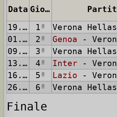
Data
Giornata
Partit
19.05.1976
1
ª
Verona Hella
01.06.1976
2
ª
Genoa
- Veron
09.06.1976
3
ª
Verona Hella
13.06.1976
4
ª
Inter
- Veron
16.06.1976
5
ª
Lazio
- Veron
26.06.1976
6
ª
Verona Hella
Finale