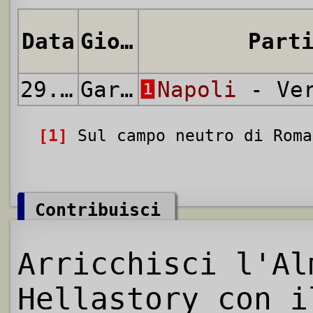
Data
Giornata
Part
29.06.1976
Gara Unica
Napoli
- Ver
1
[1]
Sul campo neutro di Roma
Contribuisci
Arricchisci l'Al
Hellastory con i