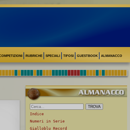
COMPETIZIONI
RUBRICHE
SPECIALI
TIFOSI
GUESTBOOK
ALMANACCO
Indice
Numeri in Serie
Gialloblu Record