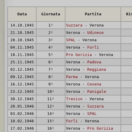
Data
Giornata
Partita
Ri
14.10.1945
1
ª
Suzzara
- Verona
21.10.1945
2
ª
Verona -
Udinese
28.10.1945
3
ª
SPAL
- Verona
04.11.1945
4
ª
Verona -
Forlì
18.11.1945
5
ª
Pro Gorizia
- Verona
25.11.1945
6
ª
Verona -
Padova
02.12.1945
7
ª
Verona -
Reggiana
09.12.1945
8
ª
Parma
- Verona
16.12.1945
9
ª
Verona -
Cesena
23.12.1945
10
ª
Verona -
Panigale
30.12.1945
11
ª
Treviso
- Verona
20.01.1946
12
ª
Verona -
Suzzara
03.02.1946
14
ª
Verona -
SPAL
10.02.1946
15
ª
Forlì
- Verona
17.02.1946
16
ª
Verona -
Pro Gorizia