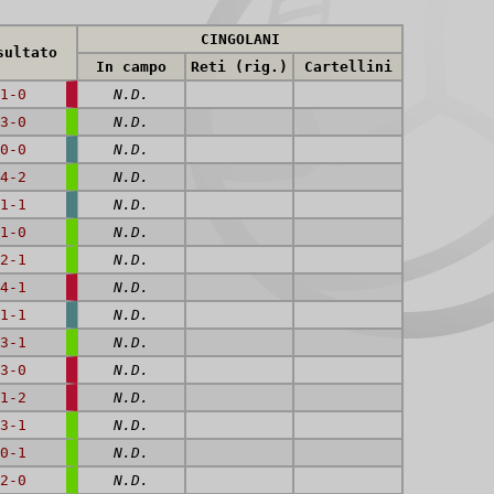
CINGOLANI
sultato
In campo
Reti (rig.)
Cartellini
1-0
N.D.
3-0
N.D.
0-0
N.D.
4-2
N.D.
1-1
N.D.
1-0
N.D.
2-1
N.D.
4-1
N.D.
1-1
N.D.
3-1
N.D.
3-0
N.D.
1-2
N.D.
3-1
N.D.
0-1
N.D.
2-0
N.D.