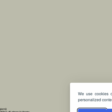
We use cookies on
personalized conten
iorni)
bligo di citare la fonte
.