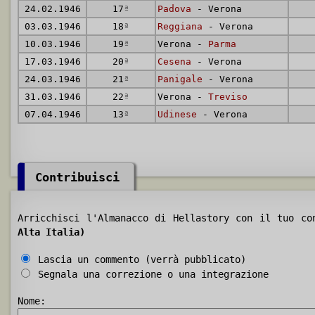
24.02.1946
17
ª
Padova
- Verona
03.03.1946
18
ª
Reggiana
- Verona
10.03.1946
19
ª
Verona -
Parma
17.03.1946
20
ª
Cesena
- Verona
24.03.1946
21
ª
Panigale
- Verona
31.03.1946
22
ª
Verona -
Treviso
07.04.1946
13
ª
Udinese
- Verona
Contribuisci
Arricchisci l'Almanacco di Hellastory con il tuo c
Alta Italia)
Lascia un commento (verrà pubblicato)
Segnala una correzione o una integrazione
Nome: