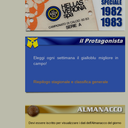
Eleggi ogni settimana il gialloblu migliore in
campo!
Riepilogo stagionale e classifica generale
Devi essere iscritto per visualizzare i dati dell'Almanacco del giorno