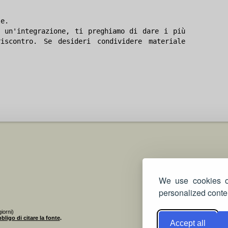
le.
 un'integrazione, ti preghiamo di dare i più
iscontro. Se desideri condividere materiale
We use cookies on
personalized conten
iorni)
bligo di citare la fonte
.
Accept all