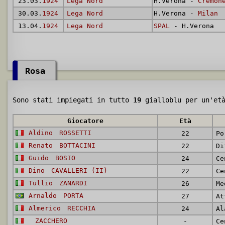
23.03.
1924
Lega Nord
H.Verona -
Cremon
30.03.
1924
Lega Nord
H.Verona -
Milan
13.04.
1924
Lega Nord
SPAL
- H.Verona
Rosa
Sono stati impiegati in tutto
19
gialloblu per un'et
Giocatore
Età
Aldino
ROSSETTI
22
Po
Renato
BOTTACINI
22
Di
Guido
BOSIO
24
Ce
Dino
CAVALLERI (II)
22
Ce
Tullio
ZANARDI
26
Me
Arnaldo
PORTA
27
At
Almerico
RECCHIA
24
Al
ZACCHERO
-
Ce