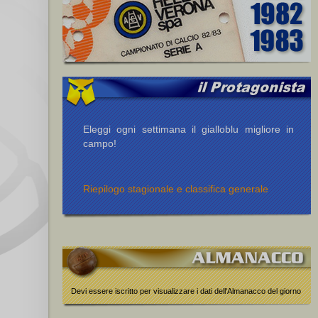
Eleggi ogni settimana il gialloblu migliore in
campo!
Riepilogo stagionale e classifica generale
Devi essere iscritto per visualizzare i dati dell'Almanacco del giorno