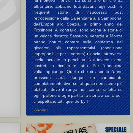
mi metteva i brividi. La serie B è difficile da
affrontare, abbiamo tutti davanti agli occhi le
frequenti storie di insuccesso post
retrocessione dalla Salernitana alla Sampdoria,
dall'Empoli allo Spezia, al primo anno del
Frosinone. Al contrario, sono poche le storie di
un veloce riscatto; Sassuolo, Venezia e Monza
hanno potuto contare sulla conferma dei
giocatori più rappresentativi (condizione
improponibile per il Verona) rilanciati attraverso
scelte oculate in panchina. Noi invece siamo
costretti a ricostruire tutto. Per l'ennesima
volta, aggiungo. Quello che ci aspetta l'anno
prossimo sarà dunque un campionato
completamente diverso, al quale non siamo più
abituati, dove il rango non conta, si lotta su
ogni pallone e ogni partita fa storia a se. E poi,
ci aspettano tutti quei derby !
[
continua
]