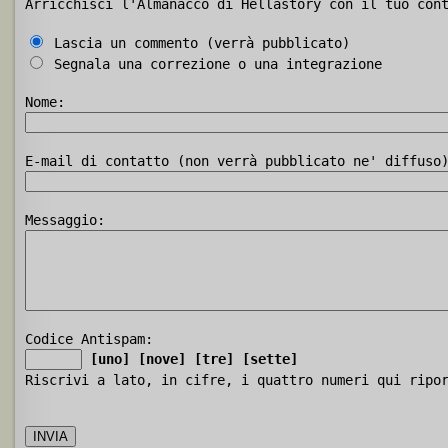
Arricchisci l'Almanacco di Hellastory con il tuo con
Lascia un commento (verrà pubblicato)
Segnala una correzione o una integrazione
Nome:
E-mail di contatto (non verrà pubblicato ne' diffuso
Messaggio:
Codice Antispam:
[uno]
[nove]
[tre]
[sette]
Riscrivi a lato, in cifre, i quattro numeri qui ripo