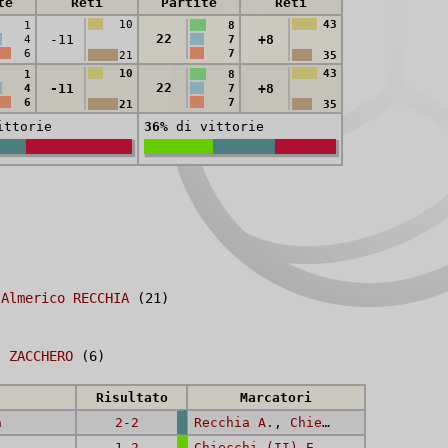
te
Reti
Partite
Reti
10
43
1
8
22
-11
+8
4
7
6
7
21
35
10
43
1
8
22
-11
+8
4
7
6
7
21
35
ttorie
36%
di vittorie
,
Almerico RECCHIA
(21)
,
ZACCHERO
(6)
Risultato
Marcatori
a
2-2
Recchia A.
,
Chiecchi (II) E.
1-2
Chiecchi (II) E.
,
Morandi A.