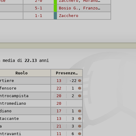
ese
2-0
Zacchero
,
Morandi A.
5-1
Bosio G.
,
Franzoni F.
,
Recchia 
1-1
Zacchero
à media di
22.13
anni
Ruolo
Presenze (reti)
rtiere
13
-22
fensore
22
1
ntrocampista
20
2
ntromediano
20
diano
17
1
taccante
13
3
a
21
3
ntravanti
11
6