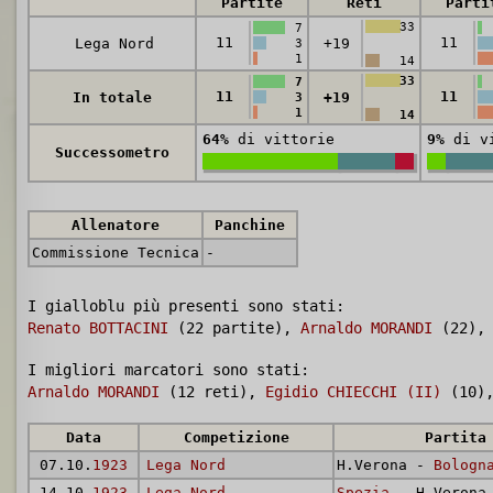
Partite
Reti
Parti
33
7
11
11
Lega Nord
+19
3
1
14
33
7
11
11
In totale
+19
3
1
14
64%
di vittorie
9%
di vi
Successometro
Allenatore
Panchine
Commissione Tecnica
-
I gialloblu più presenti sono stati:
Renato BOTTACINI
(22 partite),
Arnaldo MORANDI
(22)
I migliori marcatori sono stati:
Arnaldo MORANDI
(12 reti),
Egidio CHIECCHI (II)
(10)
Data
Competizione
Partita
07.10.
1923
Lega Nord
H.Verona -
Bologn
14.10.
1923
Lega Nord
Spezia
- H.Verona