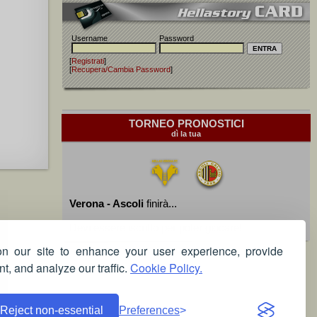
Username
Password
[
Registrati
]
[
Recupera/Cambia Password
]
TORNEO PRONOSTICI
dì la tua
Verona - Ascoli
finirà...
Devi essere iscritto per poter giocare!
 our site to enhance your user experience, provide
t, and analyze our traffic.
Cookie Policy.
Reject non-essential
Preferences