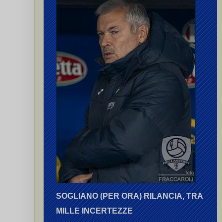
.
(4),
Zacchero
,
Porta A.
) G.
,
Morandi A.
SOGLIANO (PER ORA) RILANCIA, TRA
ottacini R.
(rig.)
MILLE INCERTEZZE