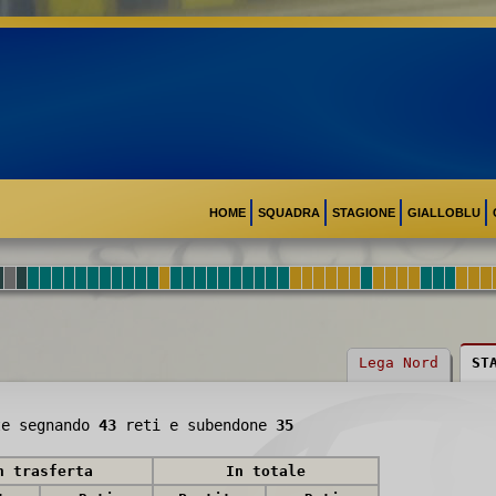
HOME
SQUADRA
STAGIONE
GIALLOBLU
Lega Nord
ST
e segnando
43
reti e subendone
35
n trasferta
In totale