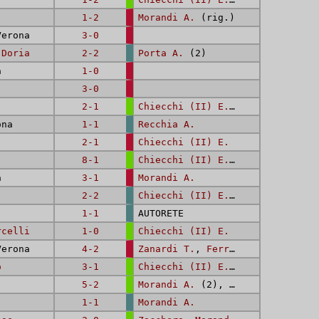
1-2
Morandi A.
(rig.)
erona
3-0
 Doria
2-2
Porta A.
(2)
a
1-0
3-0
2-1
Chiecchi (II) E.
,
Bosio G.
ona
1-1
Recchia A.
2-1
Chiecchi (II) E.
8-1
Chiecchi (II) E.
(2),
Morandi A
a
3-1
Morandi A.
2-2
Chiecchi (II) E.
(2)
1-1
AUTORETE
rcelli
1-0
Chiecchi (II) E.
erona
4-2
Zanardi T.
,
Ferrais A.
o
3-1
Chiecchi (II) E.
,
Chiecchi (III
5-2
Morandi A.
(2),
Zacchero
(2),
B
1-1
Morandi A.