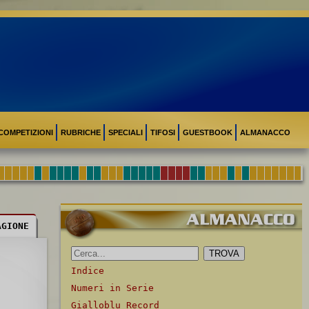
COMPETIZIONI
RUBRICHE
SPECIALI
TIFOSI
GUESTBOOK
ALMANACCO
AGIONE
Indice
Numeri in Serie
Gialloblu Record