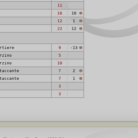
11
16
10
12
1
22
12
rtiere
9
-13
rzino
5
rzino
10
taccante
7
2
taccante
7
1
3
3