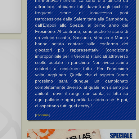
mi metteva i brividi. La serie B è difficile da
affrontare, abbiamo tutti davanti agli occhi le
frequenti storie di insuccesso post
retrocessione dalla Salernitana alla Sampdoria,
dall'Empoli allo Spezia, al primo anno del
Frosinone. Al contrario, sono poche le storie di
un veloce riscatto; Sassuolo, Venezia e Monza
hanno potuto contare sulla conferma dei
giocatori più rappresentativi (condizione
improponibile per il Verona) rilanciati attraverso
scelte oculate in panchina. Noi invece siamo
costretti a ricostruire tutto. Per l'ennesima
volta, aggiungo. Quello che ci aspetta l'anno
prossimo sarà dunque un campionato
completamente diverso, al quale non siamo più
abituati, dove il rango non conta, si lotta su
ogni pallone e ogni partita fa storia a se. E poi,
ci aspettano tutti quei derby !
[
continua
]