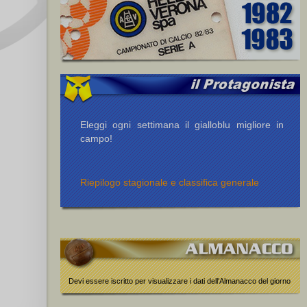
Eleggi ogni settimana il gialloblu migliore in
campo!
Riepilogo stagionale e classifica generale
Devi essere iscritto per visualizzare i dati dell'Almanacco del giorno