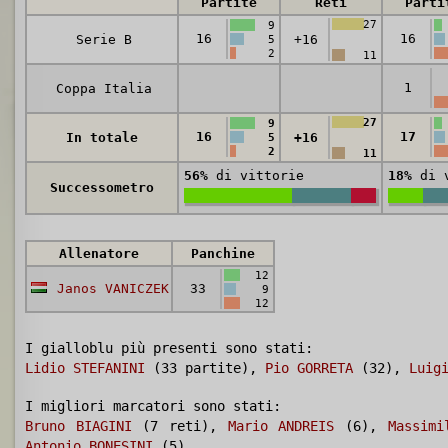
Partite
Reti
Parti
27
9
16
16
Serie B
+16
5
2
11
1
Coppa Italia
27
9
16
17
In totale
+16
5
2
11
56%
di vittorie
18%
di v
Successometro
Allenatore
Panchine
12
Janos VANICZEK
33
9
12
I gialloblu più presenti sono stati:
Lidio STEFANINI
(33 partite),
Pio GORRETA
(32),
Luig
I migliori marcatori sono stati:
Bruno BIAGINI
(7 reti),
Mario ANDREIS
(6),
Massimi
Antonio BONESINI
(5)