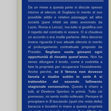
Da un mese a questa parte si discute spesso
intorno al silenzio di Sogliano in merito al suo
possibile addio e relativo passaggio ad altre
società (pare infatti sia stato avvicinato da
Lazio, Roma e Lecce), ma tutto si giustifica con
il rispetto del contratto in essere. O si chiudeva
un accordo o era inutile parlarne. Altro discorso
invece riguarda il suo attuale silenzio in merito
al prolungamento contrattuale proposto da
Presidio:
Sogliano vuole giocarsi ogni
opportunità di riscatto quest’anno.
Non ha
senso allungare il brodo, come è costretta a
fare la proprietà per recuperare l’investimento.
Anche perché,
se il Verona non dovesse
farcela a risalire subito in serie A si
tratterebbe del secondo fallimento
stagionale consecutivo.
Questo è chiaro a
tutti, al Direttore Sportivo in primis. Tutto ciò
premesso, mi sento molto sollevato. Pensare di
precipitare in B lasciando (quel che resta della)
baracca e burattini in mano a questa proprietà