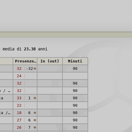
à media di
23.38
anni
Presenze (reti)
In (out)
Minuti
32
-32
90
24
32
90
Centromediano / Centrosostegno
32
90
ta
33
1
90
22
90
Centrocampista / Attaccante
18
6
90
27
6
90
26
7
90