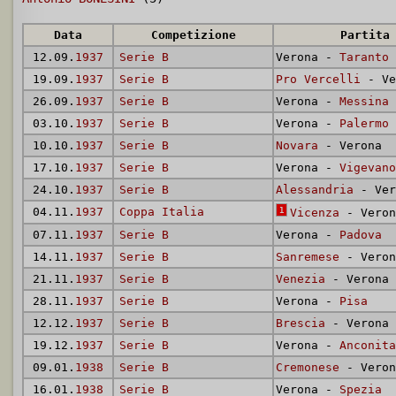
Data
Competizione
Partita
12.09.
1937
Serie B
Verona -
Taranto
19.09.
1937
Serie B
Pro Vercelli
- Ve
26.09.
1937
Serie B
Verona -
Messina
03.10.
1937
Serie B
Verona -
Palermo
10.10.
1937
Serie B
Novara
- Verona
17.10.
1937
Serie B
Verona -
Vigevano
24.10.
1937
Serie B
Alessandria
- Ver
04.11.
1937
Coppa Italia
1
Vicenza
- Veron
07.11.
1937
Serie B
Verona -
Padova
14.11.
1937
Serie B
Sanremese
- Veron
21.11.
1937
Serie B
Venezia
- Verona
28.11.
1937
Serie B
Verona -
Pisa
12.12.
1937
Serie B
Brescia
- Verona
19.12.
1937
Serie B
Verona -
Anconita
09.01.
1938
Serie B
Cremonese
- Veron
16.01.
1938
Serie B
Verona -
Spezia