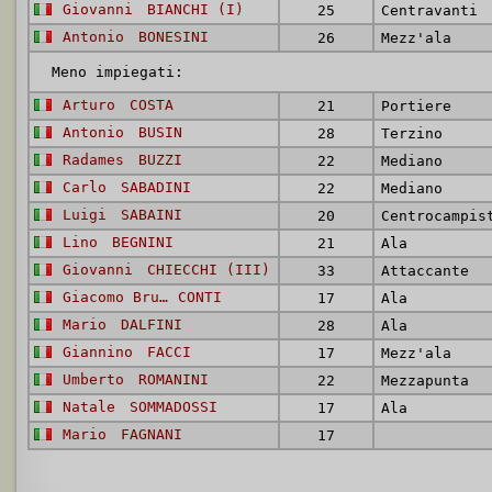
Giovanni
BIANCHI (I)
25
Centravanti
Antonio
BONESINI
26
Mezz'ala
Meno impiegati:
Arturo
COSTA
21
Portiere
Antonio
BUSIN
28
Terzino
Radames
BUZZI
22
Mediano
Carlo
SABADINI
22
Mediano
Luigi
SABAINI
20
Centrocampis
Lino
BEGNINI
21
Ala
Giovanni
CHIECCHI (III)
33
Attaccante
Giacomo Bruno
CONTI
17
Ala
Mario
DALFINI
28
Ala
Giannino
FACCI
17
Mezz'ala
Umberto
ROMANINI
22
Mezzapunta
Natale
SOMMADOSSI
17
Ala
Mario
FAGNANI
17