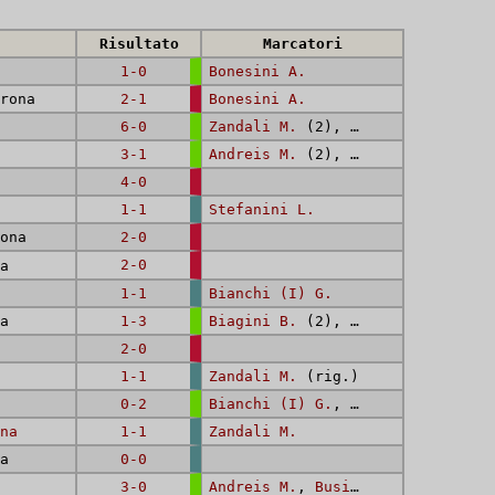
Risultato
Marcatori
1-0
Bonesini A.
rona
2-1
Bonesini A.
6-0
Zandali M.
(2),
Andreis M.
,
Bian
3-1
Andreis M.
(2),
Zandali M.
4-0
1-1
Stefanini L.
ona
2-0
2-0
a
1-1
Bianchi (I) G.
a
1-3
Biagini B.
(2),
Bianchi (I) G.
2-0
1-1
Zandali M.
(rig.)
0-2
Bianchi (I) G.
,
Dalfini M.
na
1-1
Zandali M.
a
0-0
3-0
Andreis M.
,
Busin A.
,
Facci G.