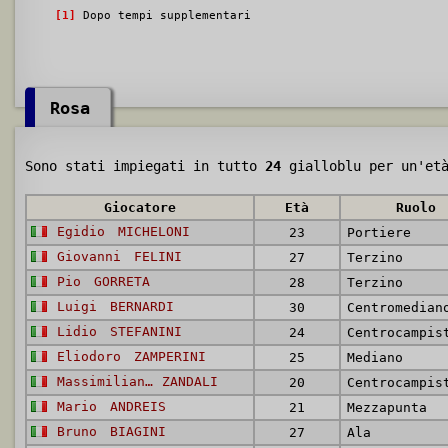
[1]
Dopo tempi supplementari
Rosa
Sono stati impiegati in tutto
24
gialloblu per un'et
Giocatore
Età
Ruolo
Egidio
MICHELONI
23
Portiere
Giovanni
FELINI
27
Terzino
Pio
GORRETA
28
Terzino
Luigi
BERNARDI
30
Lidio
STEFANINI
24
Centrocampis
Eliodoro
ZAMPERINI
25
Mediano
Massimiliano
ZANDALI
20
Mario
ANDREIS
21
Mezzapunta
Bruno
BIAGINI
27
Ala