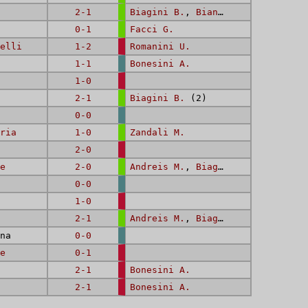
2-1
Biagini B.
,
Bianchi (I) G.
0-1
Facci G.
elli
1-2
Romanini U.
1-1
Bonesini A.
1-0
2-1
Biagini B.
(2)
0-0
ria
1-0
Zandali M.
2-0
e
2-0
Andreis M.
,
Biagini B.
0-0
1-0
2-1
Andreis M.
,
Biagini B.
na
0-0
e
0-1
2-1
Bonesini A.
2-1
Bonesini A.