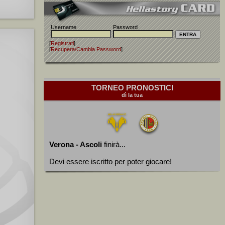
Username
Password
[
Registrati
]
[
Recupera/Cambia Password
]
TORNEO PRONOSTICI
dì la tua
Verona - Ascoli
finirà...
Devi essere iscritto per poter giocare!