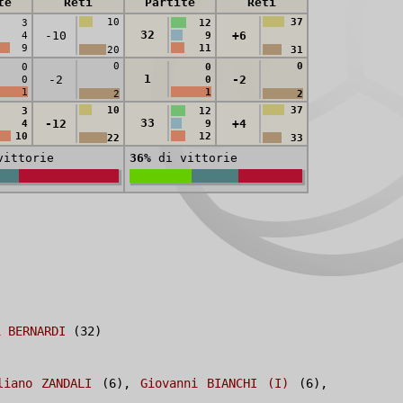
te
Reti
Partite
Reti
10
37
3
12
32
-10
+6
4
9
9
11
20
31
0
0
0
0
1
-2
-2
0
0
1
1
2
2
10
37
3
12
33
-12
+4
4
9
10
12
22
33
ittorie
36%
di vittorie
i BERNARDI
(32)
liano ZANDALI
(6),
Giovanni BIANCHI (I)
(6),