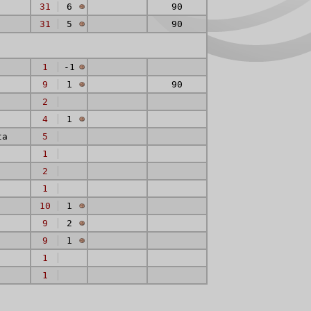
31
6
90
31
5
90
1
-1
9
1
90
2
4
1
ta
5
1
2
1
10
1
9
2
9
1
1
1