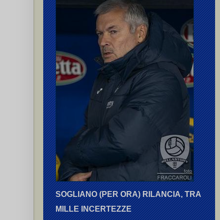
chi (I) G.
(2),
Sabadini C.
SOGLIANO (PER ORA) RILANCIA, TRA
MILLE INCERTEZZE