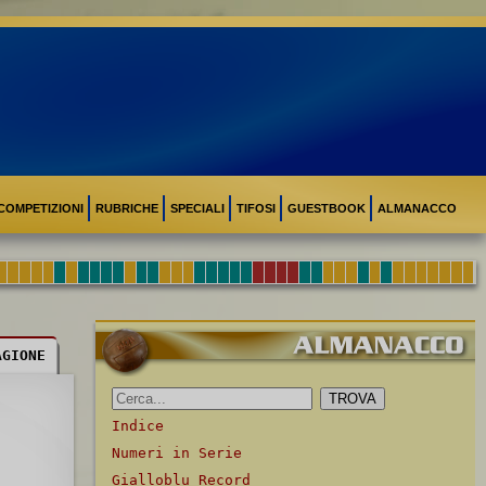
COMPETIZIONI
RUBRICHE
SPECIALI
TIFOSI
GUESTBOOK
ALMANACCO
AGIONE
Indice
Numeri in Serie
Gialloblu Record