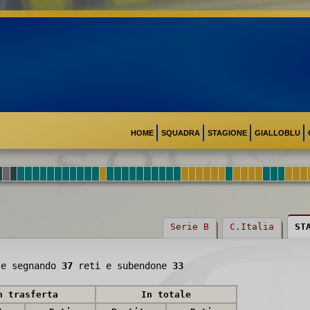
HOME
SQUADRA
STAGIONE
GIALLOBLU
Serie B
C.Italia
ST
e segnando
37
reti e subendone
33
n trasferta
In totale