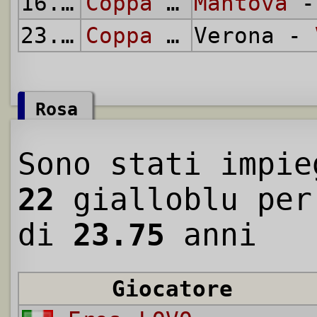
16.06.
1946
Coppa Alta Italia
Mantova
-
23.06.
1946
Coppa Alta Italia
Verona -
Rosa
Sono stati impie
22
gialloblu per
di
23.75
anni
Giocatore