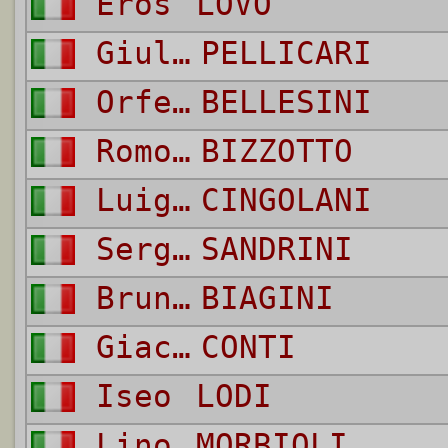
Eros
LOVO
Giulio
PELLICARI
Orfeo
BELLESINI
Romolo
BIZZOTTO
Luigi
CINGOLANI
Sergio
SANDRINI
Bruno
BIAGINI
Giacomo Bruno
CONTI
Iseo
LODI
Lino
MORBIOLI