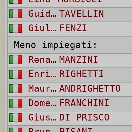
Guido
TAVELLIN
Giulio
FENZI
Meno impiegati:
Renato
MANZINI
Enrico
RIGHETTI
Maurilio
ANDRIGHETTO
Domenico
FRANCHINI
Giuseppe
DI PRISCO
Bruno
PISANI