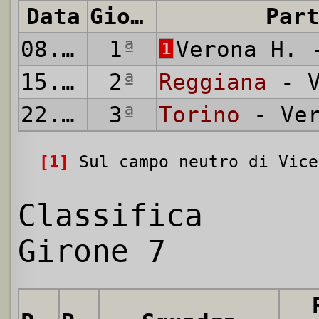
Data
Giornata
Par
08.09.
1968
1
ª
Verona H.
1
15.09.
1968
2
ª
Reggiana
- V
22.09.
1968
3
ª
Torino
- Ver
[1]
Sul campo neutro di Vice
Classifica
Girone 7