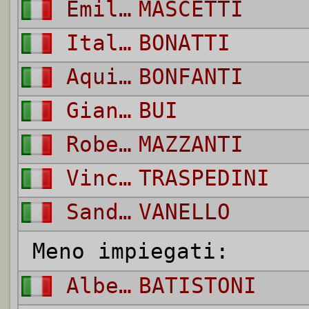
Emiliano
MASCETTI
Italo
BONATTI
Aquilino
BONFANTI
Gianni
BUI
Roberto
MAZZANTI
Vincenzo
TRASPEDINI
Sandro
VANELLO
Meno impiegati:
Alberto
BATISTONI