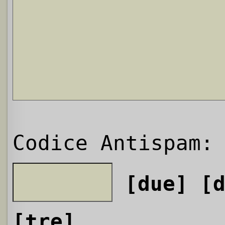
Codice Antispam:
[due]
[
[tre]