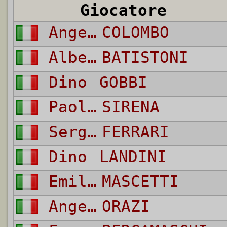
Giocatore
Angelo
COLOMBO
Alberto
BATISTONI
Dino
GOBBI
Paolo
SIRENA
Sergio
FERRARI
Dino
LANDINI
Emiliano
MASCETTI
Angelo
ORAZI