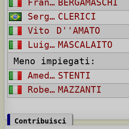
Franco
BERGAMASCHI
Sergio
CLERICI
Vito
D''AMATO
Luigi
MASCALAITO
Meno impiegati:
Amedeo
STENTI
Roberto
MAZZANTI
Contribuisci