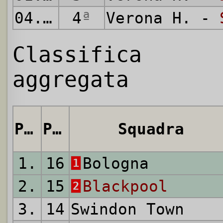
04.06.
1971
4
ª
Verona H. -
Classifica
aggregata
Pos.
Punti
Squadra
1.
16
Bologna
1
2.
15
Blackpool
2
3.
14
Swindon Town