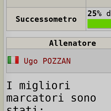
25%
d
Successometro
Allenatore
Ugo POZZAN
I migliori
marcatori sono
stati: