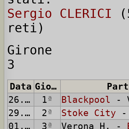
Sergio CLERICI
(
reti)
Girone
3
Data
Giornata
Part
26.05.
1971
1
ª
Blackpool
- V
29.05.
1971
2
ª
Stoke City
- 
01.06.
1971
3
ª
Verona H. -