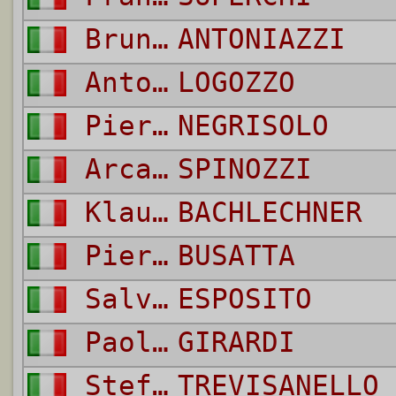
Bruno
ANTONIAZZI
Antonio
LOGOZZO
Piergiorgio
NEGRISOLO
Arcadio
SPINOZZI
Klaus
BACHLECHNER
Pier Luigi
BUSATTA
Salvatore
ESPOSITO
Paolo
GIRARDI
Stefano
TREVISANELLO 