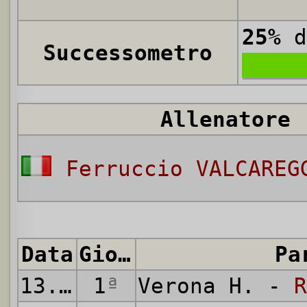
25%
d
Successometro
Allenatore
Ferruccio VALCAREG
Data
Giornata
Pa
13.05.
1
1978
ª
Verona H. -
R