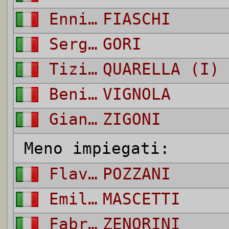
Ennio
FIASCHI
Sergio
GORI
Tiziano
QUARELLA (I)
Beniamino
VIGNOLA
Gianfranco
ZIGONI
Meno impiegati:
Flavio
POZZANI
Emiliano
MASCETTI
Fabrizio
ZENORINI