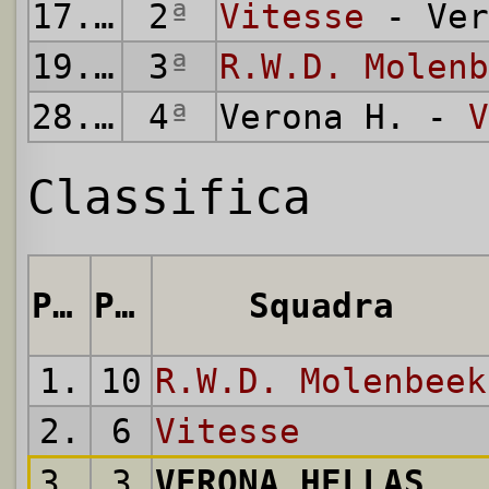
17.05.
2
1978
ª
Vitesse
- Ver
19.05.
3
1978
ª
R.W.D. Molenb
28.05.
4
1978
ª
Verona H. -
V
Classifica
Pos.
Punti
Squadra
1.
10
R.W.D. Molenbeek
2.
6
Vitesse
3.
3
VERONA HELLAS