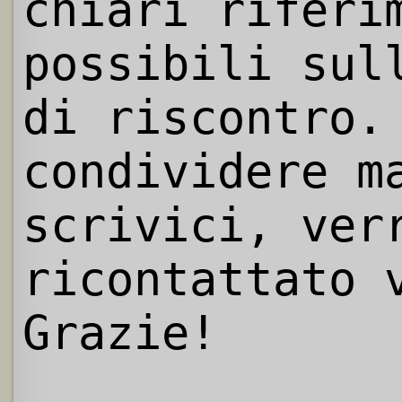
chiari riferi
possibili sul
di riscontro.
condividere m
scrivici, ver
ricontattato 
Grazie!