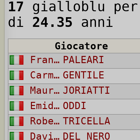
17
gialloblu per
di
24.35
anni
Giocatore
Franco
PALEARI
Carmine
GENTILE
Mauro
JORIATTI
Emidio
ODDI
Roberto
TRICELLA
Davide
DEL NERO