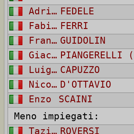
Adriano
FEDELE
Fabio
FERRI
Francesco
GUIDOLIN
Giacomo
PIANGERELLI (
Luigi
CAPUZZO
Nicola
D'OTTAVIO
Enzo
SCAINI
Meno impiegati:
Tazio
ROVERSI