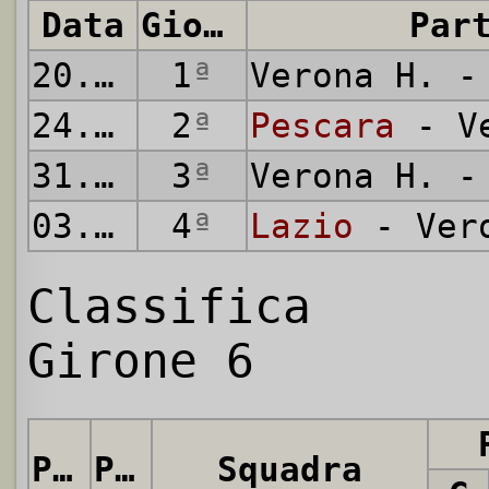
Data
Giornata
Par
20.08.
1980
1
ª
Verona H. 
24.08.
1980
2
ª
Pescara
- Ve
31.08.
1980
3
ª
Verona H. 
03.09.
1980
4
ª
Lazio
- Ver
Classifica
Girone 6
Pos.
Punti
Squadra