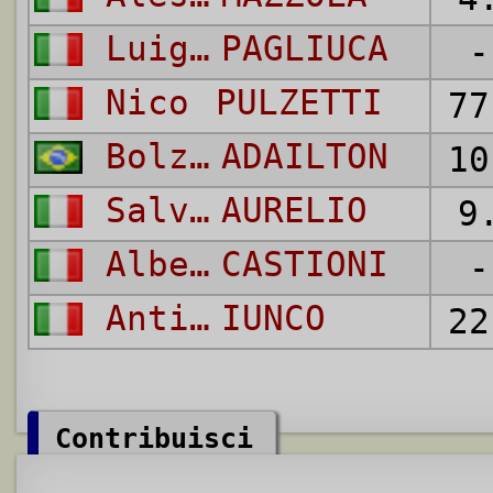
Luigi
PAGLIUCA
-
Nico
PULZETTI
77
Bolzan Martins
ADAILTON
10
Salvatore
AURELIO
9
Alberto
CASTIONI
-
Antimo
IUNCO
22
Contribuisci