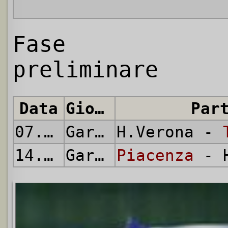
Fase
preliminare
Data
Giornata
Par
07.08.
2005
Gara Unica
H.Verona -
14.08.
2005
Gara Unica
Piacenza
- H