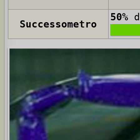
50%
d
Successometro