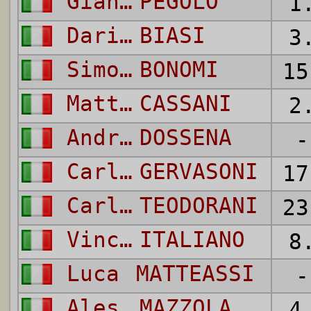
Gianluca
PEGOLO
1
Dario
BIASI
3
Simone
BONOMI
15
Mattia
CASSANI
2
Andrea
DOSSENA
-
Carlo
GERVASONI
17
Carlo
TEODORANI
23
Vincenzo
ITALIANO
8
Luca
MATTEASSI
-
Alessandro
MAZZOLA
4