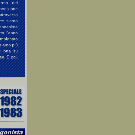
erma dei
ondizione
attraverso
ece siamo
'ennesima
ta l'anno
pionato
siamo più
i lotta su
se. E poi,