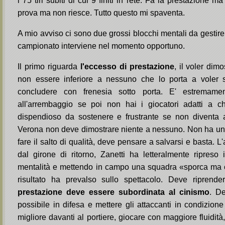
i 75 tiri subiti di cui 9 finiti in rete. Fa la prestazione ma
prova ma non riesce. Tutto questo mi spaventa.
A mio avviso ci sono due grossi blocchi mentali da gestire i
campionato interviene nel momento opportuno.
Il primo riguarda
l'eccesso di prestazione
, il voler dimos
non essere inferiore a nessuno che lo porta a voler st
concludere con frenesia sotto porta. E' estremament
all'arrembaggio se poi non hai i giocatori adatti a ch
dispendioso da sostenere e frustrante se non diventa a
Verona non deve dimostrare niente a nessuno. Non ha un
fare il salto di qualità, deve pensare a salvarsi e basta. L
dal girone di ritorno, Zanetti ha letteralmente ripres
mentalità e mettendo in campo una squadra «sporca ma ca
risultato ha prevalso sullo spettacolo. Deve riprend
prestazione deve essere subordinata al cinismo
. De
possibile in difesa e mettere gli attaccanti in condizion
migliore davanti al portiere, giocare con maggiore fluidità