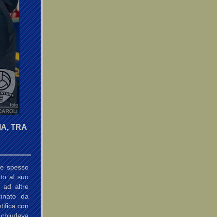
A, TRA
te spesso
ito al suo
 ad altre
cinato da
tifica con
i chiudeva