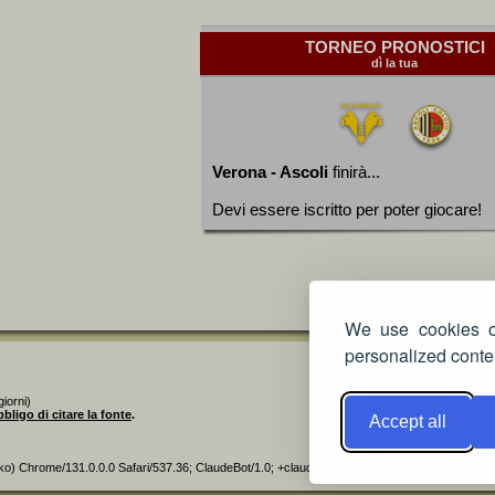
TORNEO PRONOSTICI
dì la tua
Verona - Ascoli
finirà...
Devi essere iscritto per poter giocare!
We use cookies on
personalized conten
iorni)
bbligo di citare la fonte
.
Accept all
ko) Chrome/131.0.0.0 Safari/537.36; ClaudeBot/1.0; +claudebot@anthropic.com)]