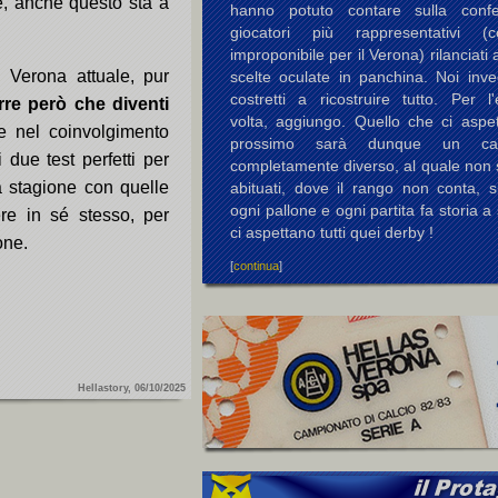
, anche questo sta a
hanno potuto contare sulla conf
giocatori più rappresentativi (c
improponibile per il Verona) rilanciati 
 Verona attuale, pur
scelte oculate in panchina. Noi inv
costretti a ricostruire tutto. Per l
re però che diventi
volta, aggiungo. Quello che ci aspet
he nel coinvolgimento
prossimo sarà dunque un cam
 due test perfetti per
completamente diverso, al quale non 
la stagione con quelle
abituati, dove il rango non conta, s
ogni pallone e ogni partita fa storia a 
re in sé stesso, per
ci aspettano tutti quei derby !
one.
[
continua
]
Hellastory, 06/10/2025