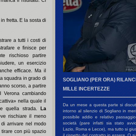
 manca il risultato. Ci
n fretta. E la sosta di
trare a tutti i costi di
rafare e finisce per
e rischioso partire
iudere, un esercizio
nche efficace. Ma il
a squadra in grado di
SOGLIANO (PER ORA) RILANCI
'anno scorso, a partire
MILLE INCERTEZZE
o il Verona cambiando
ttiva» nella quale il
Da un mese a questa parte si discu
ere quella strada.
La
intorno al silenzio di Sogliano in mer
ve rischiare il meno
possibile addio e relativo passaggio
società (pare infatti sia stato avvi
e di arrivare nel modo
Lazio, Roma e Lecce), ma tutto si gius
, tirare con più spazio
il rispetto del contratto in essere. O s