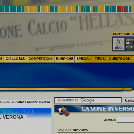
PROSSIMO 
domeni
HELL
VIRT
NE
GIALLOBLU
COMPETIZIONI
RUBRICHE
SPECIALI
TIFOSI
GUESTBOOK
HELLAS VERONA / Canone Inverso
IL VERONA
Archivio
Stagione 2025/2026