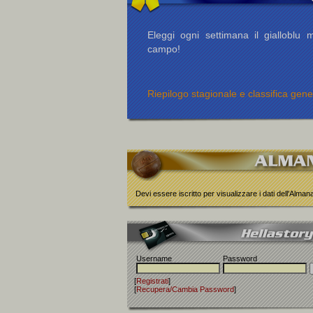
Eleggi ogni settimana il gialloblu m
campo!
Riepilogo stagionale e classifica gene
Devi essere iscritto per visualizzare i dati dell'Alma
Username
Password
[
Registrati
]
[
Recupera/Cambia Password
]