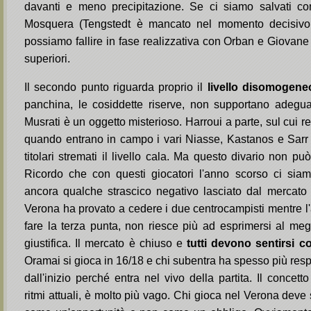
davanti e meno precipitazione. Se ci siamo salvati co
Mosquera (Tengstedt è mancato nel momento decisivo 
possiamo fallire in fase realizzativa con Orban e Giovan
superiori.
Il secondo punto riguarda proprio il
livello disomogene
panchina, le cosiddette riserve, non supportano adeguata
Musrati è un oggetto misterioso. Harroui a parte, sul cui r
quando entrano in campo i vari Niasse, Kastanos e Sarr 
titolari stremati il livello cala. Ma questo divario non pu
Ricordo che con questi giocatori l'anno scorso ci siam
ancora qualche strascico negativo lasciato dal mercato v
Verona ha provato a cedere i due centrocampisti mentre l'
fare la terza punta, non riesce più ad esprimersi al meg
giustifica. Il mercato è chiuso e
tutti devono sentirsi co
Oramai si gioca in 16/18 e chi subentra ha spesso più respo
dall'inizio perché entra nel vivo della partita. Il concetto 
ritmi attuali, è molto più vago. Chi gioca nel Verona deve