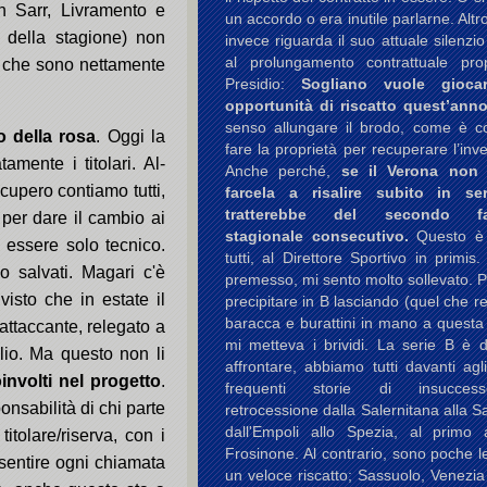
n Sarr, Livramento e
un accordo o era inutile parlarne. Altr
della stagione) non
invece riguarda il suo attuale silenzio
al prolungamento contrattuale pr
e che sono nettamente
Presidio:
Sogliano vuole gioca
opportunità di riscatto quest’anno
senso allungare il brodo, come è co
o della rosa
. Oggi la
fare la proprietà per recuperare l’inv
mente i titolari. Al-
Anche perché,
se il Verona non
ecupero contiamo tutti,
farcela a risalire subito in se
tratterebbe del secondo fal
per dare il cambio ai
stagionale consecutivo.
Questo è
ò essere solo tecnico.
tutti, al Direttore Sportivo in primis.
o salvati. Magari c'è
premesso, mi sento molto sollevato. 
isto che in estate il
precipitare in B lasciando (quel che re
baracca e burattini in mano a questa
attaccante, relegato a
mi metteva i brividi. La serie B è di
lio. Ma questo non li
affrontare, abbiamo tutti davanti agl
involti nel progetto
.
frequenti storie di insucces
nsabilità di chi parte
retrocessione dalla Salernitana alla 
dall'Empoli allo Spezia, al primo
titolare/riserva, con i
Frosinone. Al contrario, sono poche le
 sentire ogni chiamata
un veloce riscatto; Sassuolo, Venezi