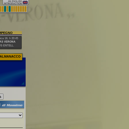
IMPEGNO
ca 16, h 20:45
AS VERONA
US ENTELL.
ALMANACCO