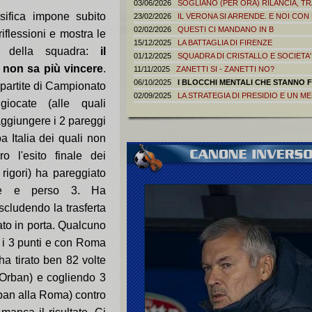
03/06/2026
SOGLIANO (PER ORA) RILANCIA, TRA 
sifica impone subito
23/02/2026
IL VERONA SI ARRENDE. E NOI CON 
02/02/2026
QUESTI CI MANDANO IN B
iflessioni e mostra le
15/12/2025
LA BATTAGLIA DI FIRENZE
ità della squadra:
il
01/12/2025
SQUADRA DI CRISTALLO E SOCIETA
 non sa più vincere
.
11/11/2025
ZANETTI SI - ZANETTI NO?
06/10/2025
I BLOCCHI MENTALI CHE STANNO F
 partite di Campionato
02/09/2025
LA STRATEGIA DI PRESIDIO E UN ME
giocate (alle quali
aggiungere i 2 pareggi
a Italia dei quali non
ro l'esito finale dei
 rigori) ha pareggiato
te e perso 3. Ha
scludendo la trasferta
rato in porta. Qualcuno
 i 3 punti e con Roma
a tirato ben 82 volte
(Orban) e cogliendo 3
rban alla Roma) contro