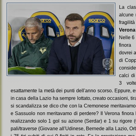
La clas
alcune r
fragil
Verona
Nelle 6
finora 
dovrei 
di Copp
conside
calci di
3 vol
esattamente la metà dei punti dell'anno scorso. Eppure, e
in casa della Lazio ha sempre lottato, creato occasioni, ti
si scandalizza se dico che con la Cremonese meritavamo
e Sassuolo non meritavamo di perdere? Il Verona finora h
realizzando solo 1 gol su azione (Serdar) e 1 su rigore 
pali/traverse (Giovane all'Udinese, Bernede alla Lazio, O