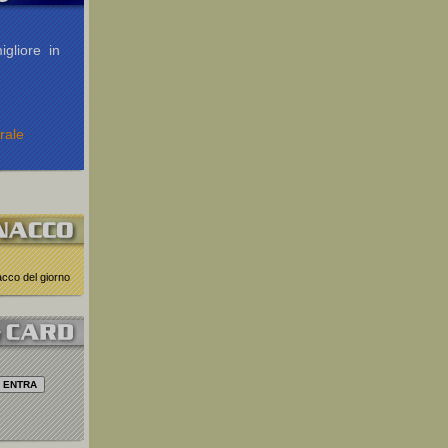
igliore in
rale
nacco del giorno