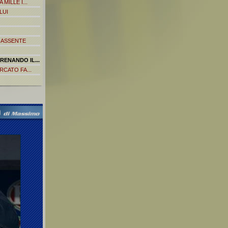
MILLE I...
LUI
' ASSENTE
RENANDO IL...
RCATO FA...