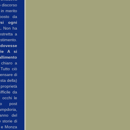
o discorso
 in merito
oposto da
rsi ogni
.
Non ha
stretta a
estimento.
 dovesse
rie A si
limento
 chiaro a
 Tutto ciò
Pensare di
sta della)
 proprietà
fficile da
i occhi le
so post
Sampdoria,
 anno del
 storie di
a e Monza