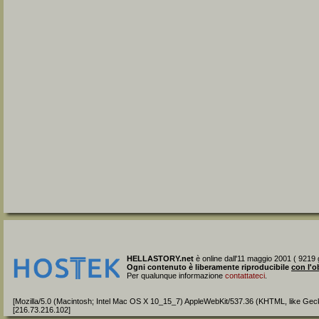
HELLASTORY.net
è online dall'11 maggio 2001 ( 9219 g
Ogni contenuto è liberamente riproducibile
con l'o
Per qualunque informazione
contattateci
.
[Mozilla/5.0 (Macintosh; Intel Mac OS X 10_15_7) AppleWebKit/537.36 (KHTML, like Gec
[216.73.216.102]