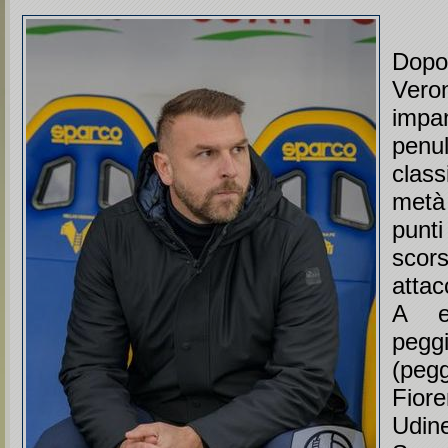
Dopo 
Ve
imp
penu
clas
metà
punt
scor
attac
A e
pegg
(pegg
Fio
Udin