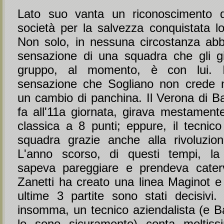
Lato suo vanta un riconoscimento d
società per la salvezza conquistata l
Non solo, in nessuna circostanza ab
sensazione di una squadra che gli gi
gruppo, al momento, è con lui. I
sensazione che Sogliano non crede nel
un cambio di panchina. Il Verona di Ba
fa all'11a giornata, girava mestamente
classica a 8 punti; eppure, il tecnico
squadra grazie anche alla rivoluzio
L'anno scorso, di questi tempi, l
sapeva pareggiare e prendeva caterv
Zanetti ha creato una linea Maginot e 
ultime 3 partite sono stati decisivi.
insomma, un tecnico aziendalista (e Ba
lo sono sicuramente) conta moltissi