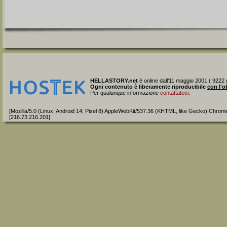
HELLASTORY.net
è online dall'11 maggio 2001 ( 9222 g
Ogni contenuto è liberamente riproducibile
con l'o
Per qualunque informazione
contattateci
.
[Mozilla/5.0 (Linux; Android 14; Pixel 8) AppleWebKit/537.36 (KHTML, like Gecko) Chrom
[216.73.216.201]