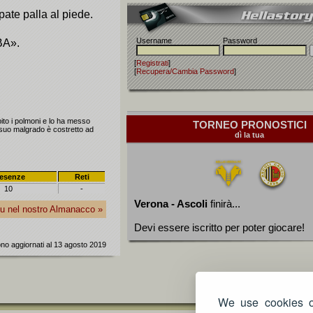
ate palla al piede.
Username
Password
BA».
[
Registrati
]
[
Recupera/Cambia Password
]
pito i polmoni e lo ha messo
TORNEO PRONOSTICI
e suo malgrado è costretto ad
dì la tua
esenze
Reti
10
-
Verona - Ascoli
finirà...
blu nel nostro Almanacco »
Devi essere iscritto per poter giocare!
sono aggiornati al 13 agosto 2019
We use cookies on