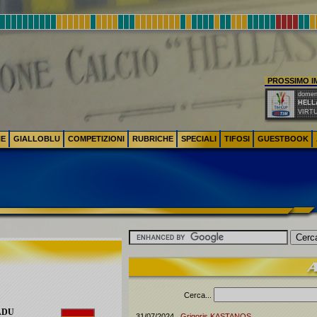
PROSSIMO 
domeni
HELL
VIRT
NE
GIALLOBLU
COMPETIZIONI
RUBRICHE
SPECIALI
TIFOSI
GUESTBOOK
Cerca...
ADU
31/07/2024
Grigoris
KASTANOS