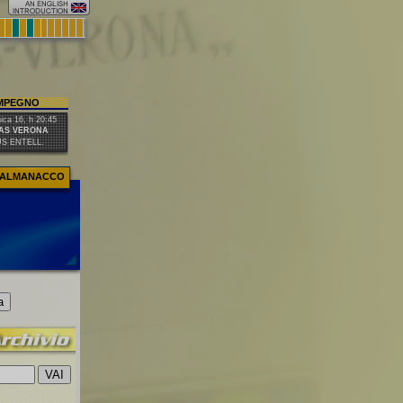
IMPEGNO
ca 16, h 20:45
AS VERONA
US ENTELL.
ALMANACCO