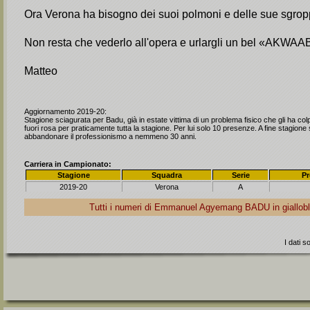
Ora Verona ha bisogno dei suoi polmoni e delle sue sgropp
Non resta che vederlo all'opera e urlargli un bel «AKWAA
Matteo
Aggiornamento 2019-20:
Stagione sciagurata per Badu, già in estate vittima di un problema fisico che gli ha col
fuori rosa per praticamente tutta la stagione. Per lui solo 10 presenze. A fine stagion
abbandonare il professionismo a nemmeno 30 anni.
Carriera in Campionato:
Stagione
Squadra
Serie
Pr
2019-20
Verona
A
Tutti i numeri di Emmanuel Agyemang
BADU
in giallo
I dati 