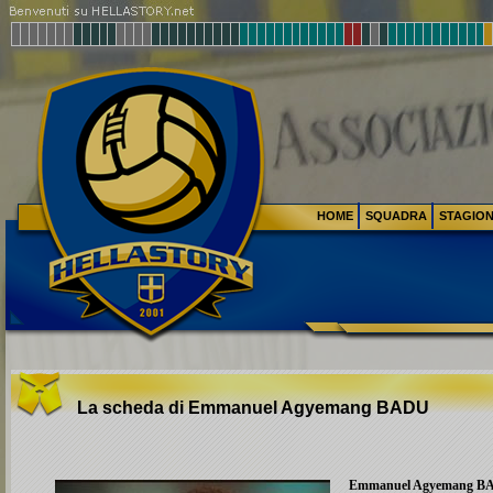
HOME
SQUADRA
STAGIO
La scheda di Emmanuel Agyemang
BADU
Emmanuel Agyemang
B