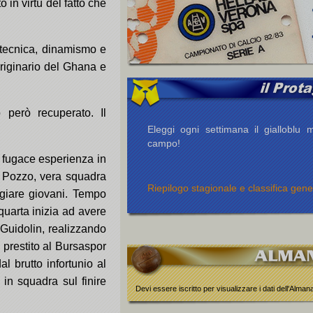
in virtù del fatto che
 tecnica, dinamismo e
originario del Ghana e
 però recuperato. Il
Eleggi ogni settimana il gialloblu m
campo!
a fugace esperienza in
 Pozzo, vera squadra
Riepilogo stagionale e classifica gene
aggiare giovani. Tempo
quarta inizia ad avere
 Guidolin, realizzando
 prestito al Bursaspor
l brutto infortunio al
 in squadra sul finire
Devi essere iscritto per visualizzare i dati dell'Alma