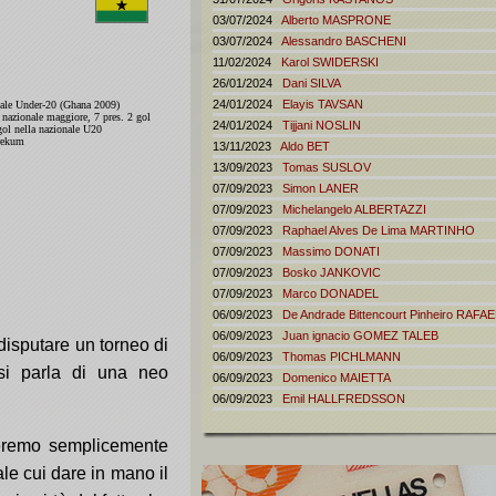
03/07/2024
Alberto
MASPRONE
03/07/2024
Alessandro
BASCHENI
11/02/2024
Karol
SWIDERSKI
26/01/2024
Dani
SILVA
24/01/2024
Elayis
TAVSAN
le Under-20 (Ghana 2009)
 nazionale maggiore, 7 pres. 2 gol
24/01/2024
Tijjani
NOSLIN
gol nella nazionale U20
erekum
13/11/2023
Aldo
BET
13/09/2023
Tomas
SUSLOV
07/09/2023
Simon
LANER
07/09/2023
Michelangelo
ALBERTAZZI
07/09/2023
Raphael Alves De Lima
MARTINHO
07/09/2023
Massimo
DONATI
07/09/2023
Bosko
JANKOVIC
07/09/2023
Marco
DONADEL
06/09/2023
De Andrade Bittencourt Pinheiro
RAFAE
06/09/2023
Juan ignacio
GOMEZ TALEB
 disputare un torneo di
06/09/2023
Thomas
PICHLMANN
si parla di una neo
06/09/2023
Domenico
MAIETTA
06/09/2023
Emil
HALLFREDSSON
eremo semplicemente
ale cui dare in mano il