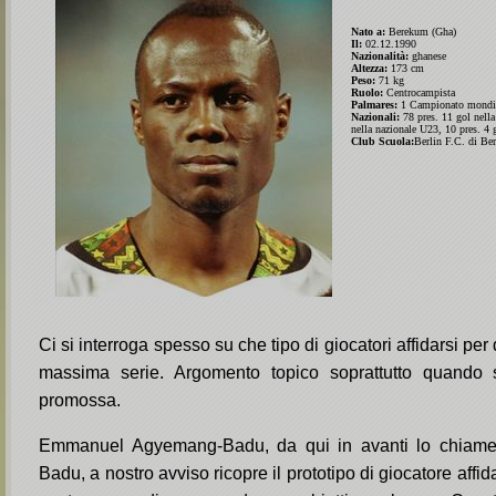
Nato a:
Berekum (Gha)
Il:
02.12.1990
Nazionalità:
ghanese
Altezza:
173 cm
Peso:
71 kg
Ruolo:
Centrocampista
Palmares:
1 Campionato mondia
Nazionali:
78 pres. 11 gol nella
nella nazionale U23, 10 pres. 4 
Club Scuola:
Berlin F.C. di B
Ci si interroga spesso su che tipo di giocatori affidarsi per
massima serie. Argomento topico soprattutto quando 
promossa.
Emmanuel Agyemang-Badu, da qui in avanti lo chiam
Badu, a nostro avviso ricopre il prototipo di giocatore affid