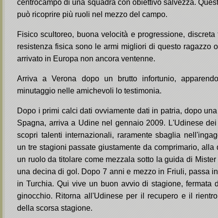
centrocampo di una squadra con obiettivo salvezza. Questo 
può ricoprire più ruoli nel mezzo del campo.
Fisico scultoreo, buona velocità e progressione, discreta
resistenza fisica sono le armi migliori di questo ragazzo 
arrivato in Europa non ancora ventenne.
Arriva a Verona dopo un brutto infortunio, apparendo
minutaggio nelle amichevoli lo testimonia.
Dopo i primi calci dati ovviamente dati in patria, dopo un
Spagna, arriva a Udine nel gennaio 2009. L'Udinese dei
scopri talenti internazionali, raramente sbaglia nell'ing
un tre stagioni passate giustamente da comprimario, alla 
un ruolo da titolare come mezzala sotto la guida di Mister
una decina di gol. Dopo 7 anni e mezzo in Friuli, passa in
in Turchia. Qui vive un buon avvio di stagione, fermata da
ginocchio. Ritorna all'Udinese per il recupero e il rientro
della scorsa stagione.