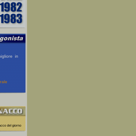
igliore in
rale
nacco del giorno