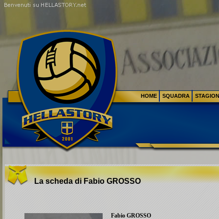
HOME
SQUADRA
STAGIO
La scheda di Fabio
GROSSO
Fabio
GROSSO