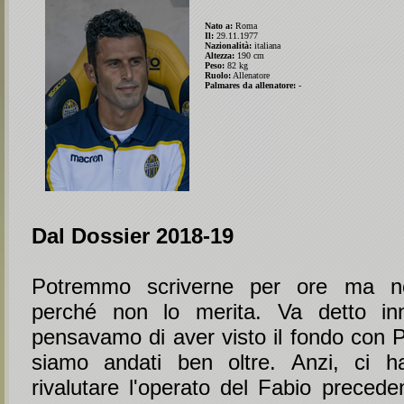
Nato a:
Roma
Il:
29.11.1977
Nazionalità:
italiana
Altezza:
190 cm
Peso:
82 kg
Ruolo:
Allenatore
Palmares da allenatore:
-
Dal Dossier 2018-19
Potremmo scriverne per ore ma n
perché non lo merita. Va detto inn
pensavamo di aver visto il fondo con 
siamo andati ben oltre. Anzi, ci h
rivalutare l'operato del Fabio preceden