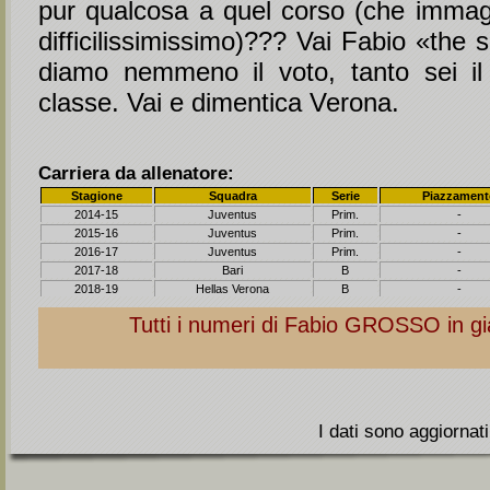
pur qualcosa a quel corso (che imma
difficilissimissimo)??? Vai Fabio «the 
diamo nemmeno il voto, tanto sei il 
classe. Vai e dimentica Verona.
Carriera da allenatore:
Stagione
Squadra
Serie
Piazzamen
2014-15
Juventus
Prim.
-
2015-16
Juventus
Prim.
-
2016-17
Juventus
Prim.
-
2017-18
Bari
B
-
2018-19
Hellas Verona
B
-
Tutti i numeri di Fabio
GROSSO
in gi
I dati sono aggiornat