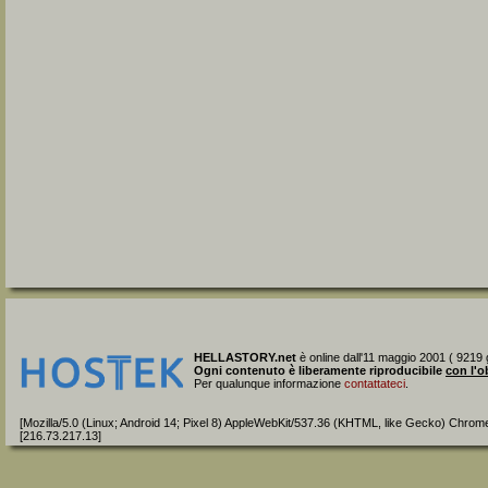
HELLASTORY.net
è online dall'11 maggio 2001 ( 9219 g
Ogni contenuto è liberamente riproducibile
con l'o
Per qualunque informazione
contattateci
.
[Mozilla/5.0 (Linux; Android 14; Pixel 8) AppleWebKit/537.36 (KHTML, like Gecko) Chrom
[216.73.217.13]