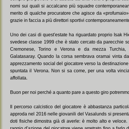
nomi sui quali si accalcano più squadre contemporanea
merito di qualche procuratore che agisce da «profumaio» 
grazie in faccia a più direttori sportivi contemporaneament
Uno dei casi di quest'estate ha riguardato proprio Isak Hi
svedese classe 1999 che è stato cercato da parecchie squ
Cremonese, Torino e Verona e da mezza Turchia, t
Galatasaray. Quando la corsa sembrava oramai vinta dal
apprezzamento social del giocatore verso la destinazione g
spuntata il Verona. Non si sa come, per una volta vincia
affollata.
Buon per noi perché a quanto pare a questo giro potremm
Il percorso calcistico del giocatore è abbastanza partico
approda nel 2016 nelle giovanili del Vasalunds si present
doti fisiche dimostra già di averle: è molto alto e veloce
raggio d'azione del giocatore viene arretrato fino a farlo 