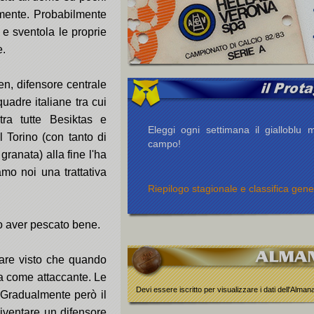
mente. Probabilmente
e sventola le proprie
e.
en, difensore centrale
adre italiane tra cui
ra tutte Besiktas e
Eleggi ogni settimana il gialloblu m
 Torino (con tanto di
campo!
ranata) alla fine l'ha
mo noi una trattativa
Riepilogo stagionale e classifica gene
o aver pescato bene.
lare visto che quando
a come attaccante. Le
Devi essere iscritto per visualizzare i dati dell'Alma
. Gradualmente però il
diventare un difensore