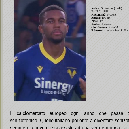
Nato a:
Stoccolma (SWE)
Il:
13.01.1999
Nazionalità:
svedese
Altezza:
191 cm
Peso:
- kg
Ruolo:
Difensore
Club Scuola:
Kista SC
Palmares:
1 promozione in Seri
Il calciomercato europeo ogni anno che passa d
schizofrenico. Quello italiano poi oltre a diventare schiz
sempre più povero e si assiste ad una vera e propria cac