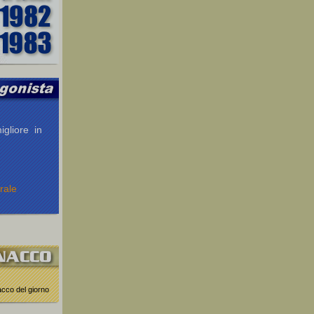
igliore in
rale
nacco del giorno