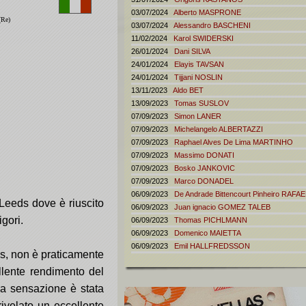
03/07/2024
Alberto
MASPRONE
(Re)
03/07/2024
Alessandro
BASCHENI
11/02/2024
Karol
SWIDERSKI
26/01/2024
Dani
SILVA
24/01/2024
Elayis
TAVSAN
24/01/2024
Tijjani
NOSLIN
13/11/2023
Aldo
BET
13/09/2023
Tomas
SUSLOV
07/09/2023
Simon
LANER
07/09/2023
Michelangelo
ALBERTAZZI
07/09/2023
Raphael Alves De Lima
MARTINHO
07/09/2023
Massimo
DONATI
07/09/2023
Bosko
JANKOVIC
07/09/2023
Marco
DONADEL
06/09/2023
De Andrade Bittencourt Pinheiro
RAFAE
l Leeds dove è riuscito
06/09/2023
Juan ignacio
GOMEZ TALEB
igori.
06/09/2023
Thomas
PICHLMANN
06/09/2023
Domenico
MAIETTA
06/09/2023
Emil
HALLFREDSSON
las, non è praticamente
llente rendimento del
La sensazione è stata
ivelato un eccellente