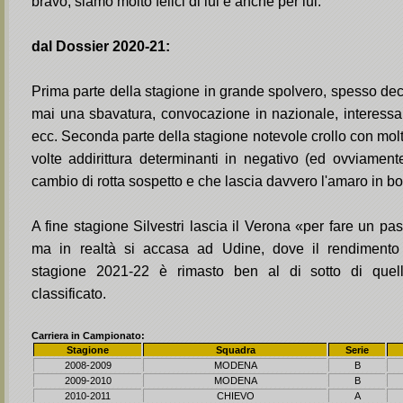
bravo, siamo molto felici di lui e anche per lui.
dal Dossier 2020-21:
Prima parte della stagione in grande spolvero, spesso dec
mai una sbavatura, convocazione in nazionale, interessa
ecc. Seconda parte della stagione notevole crollo con mol
volte addirittura determinanti in negativo (ed ovviamen
cambio di rotta sospetto e che lascia davvero l'amaro in b
A fine stagione Silvestri lascia il Verona «per fare un pas
ma in realtà si accasa ad Udine, dove il rendimento
stagione 2021-22 è rimasto ben al di sotto di que
classificato.
Carriera in Campionato:
Stagione
Squadra
Serie
2008-2009
MODENA
B
2009-2010
MODENA
B
2010-2011
CHIEVO
A