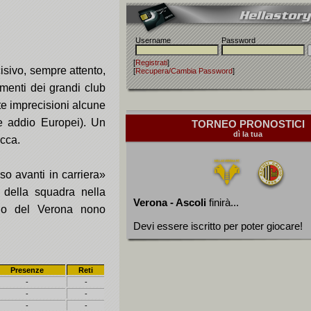
Username
Password
[
Registrati
]
isivo, sempre attento,
[
Recupera/Cambia Password
]
menti dei grandi club
te imprecisioni alcune
te addio Europei). Un
TORNEO PRONOSTICI
dì la tua
occa.
so avanti in carriera»
 della squadra nella
Verona - Ascoli
finirà...
llo del Verona nono
Devi essere iscritto per poter giocare!
Presenze
Reti
-
-
-
-
-
-