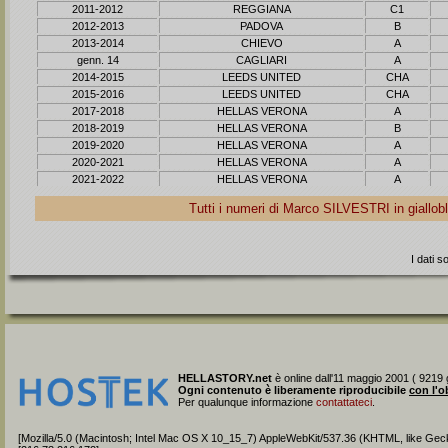
2011-2012
REGGIANA
C1
2012-2013
PADOVA
B
2013-2014
CHIEVO
A
genn. 14
CAGLIARI
A
2014-2015
LEEDS UNITED
CHA
2015-2016
LEEDS UNITED
CHA
2017-2018
HELLAS VERONA
A
2018-2019
HELLAS VERONA
B
2019-2020
HELLAS VERONA
A
2020-2021
HELLAS VERONA
A
2021-2022
HELLAS VERONA
A
Tutti i numeri di Marco
SILVESTRI
in giallo
I dati 
HELLASTORY.net
è online dall'11 maggio 2001 ( 9219 g
Ogni contenuto è liberamente riproducibile
con l'o
Per qualunque informazione
contattateci
.
[Mozilla/5.0 (Macintosh; Intel Mac OS X 10_15_7) AppleWebKit/537.36 (KHTML, like Gec