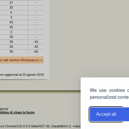
27
-
25
-
0
-
3
-
43
-
45
-
2
-
35
-
35
-43
34
-42
35
-50
blu nel nostro Almanacco »
sono aggiornati al 23 agosto 2019
We use cookies on
personalized conten
iorni)
bbligo di citare la fonte
.
Accept all
ko) Chrome/131.0.0.0 Safari/537.36; ClaudeBot/1.0; +claudebot@anthropic.com)]