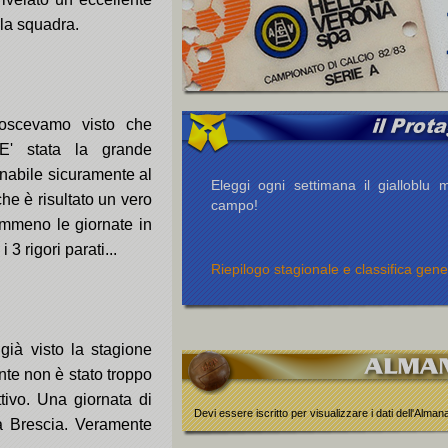
lla squadra.
oscevamo visto che
 E' stata la grande
onabile sicuramente al
Eleggi ogni settimana il gialloblu m
he è risultato un vero
campo!
nemmeno le giornate in
3 rigori parati...
Riepilogo stagionale e classifica gene
già visto la stagione
nte non è stato troppo
tivo. Una giornata di
Devi essere iscritto per visualizzare i dati dell'Alma
a Brescia. Veramente