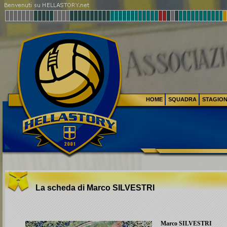
HOME
SQUADRA
STAGIO
La scheda di Marco
SILVESTRI
Marco
SILVESTRI