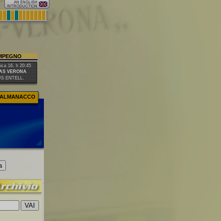
IMPEGNO
ca 16, h 20:45
AS VERONA
US ENTELL.
ALMANACCO