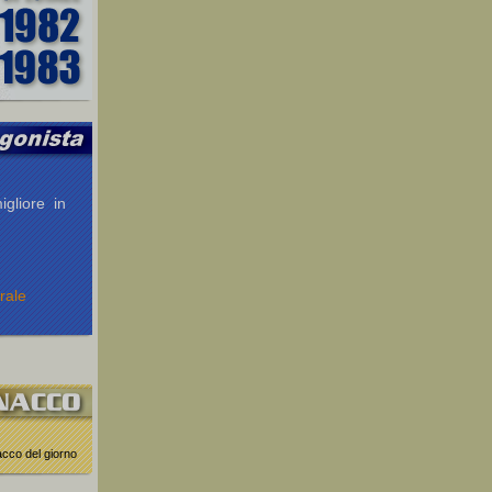
igliore in
rale
nacco del giorno