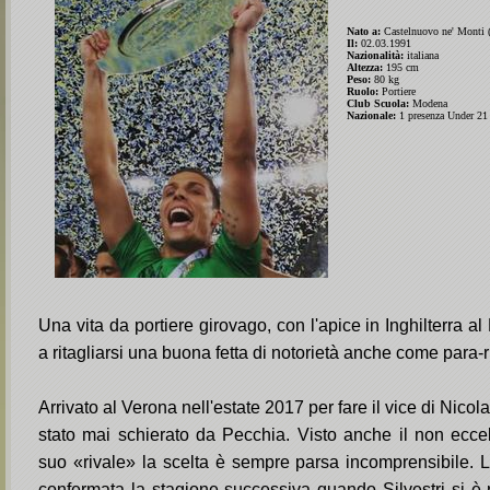
Nato a:
Castelnuovo ne' Monti 
Il:
02.03.1991
Nazionalità:
italiana
Altezza:
195 cm
Peso:
80 kg
Ruolo:
Portiere
Club Scuola:
Modena
Nazionale:
1 presenza Under 21
Una vita da portiere girovago, con l'apice in Inghilterra a
a ritagliarsi una buona fetta di notorietà anche come para-r
Arrivato al Verona nell'estate 2017 per fare il vice di Nico
stato mai schierato da Pecchia. Visto anche il non ecce
suo «rivale» la scelta è sempre parsa incomprensibile. 
confermata la stagione successiva quando Silvestri si è r