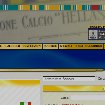
PROSSIMO 
domeni
HELL
VIRT
NE
GIALLOBLU
COMPETIZIONI
RUBRICHE
SPECIALI
TIFOSI
GUESTBOOK
Cerca...
31/07/2024
Grigoris
KASTANOS