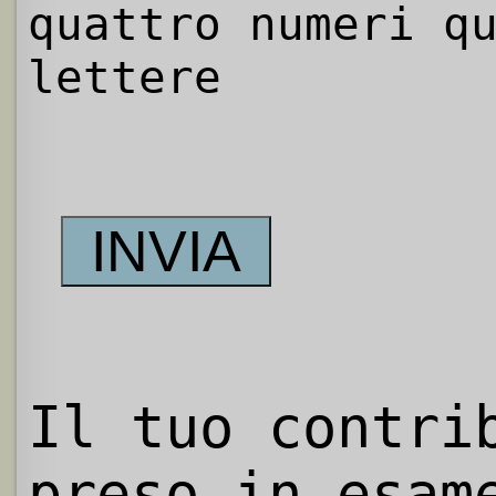
quattro numeri q
lettere
Il tuo contri
preso in esam