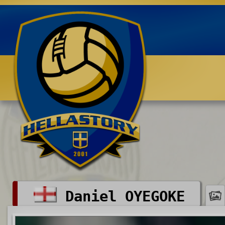
Benvenuti su HELLASTORY.net
Daniel OYEGOKE