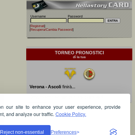
Username
Password
[
Registrati
]
[
Recupera/Cambia Password
]
TORNEO PRONOSTICI
dì la tua
Verona - Ascoli
finirà...
Devi essere iscritto per poter giocare!
 our site to enhance your user experience, provide
t, and analyze our traffic.
Cookie Policy.
Reject non-essential
Preferences