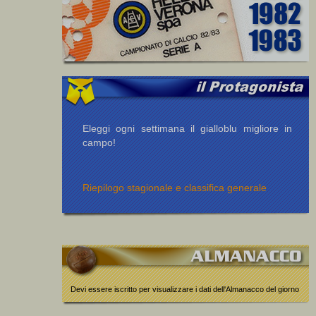
Eleggi ogni settimana il gialloblu migliore in
campo!
Riepilogo stagionale e classifica generale
Devi essere iscritto per visualizzare i dati dell'Almanacco del giorno