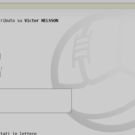
tributo su
Victor NELSSON
):
rtati in lettere