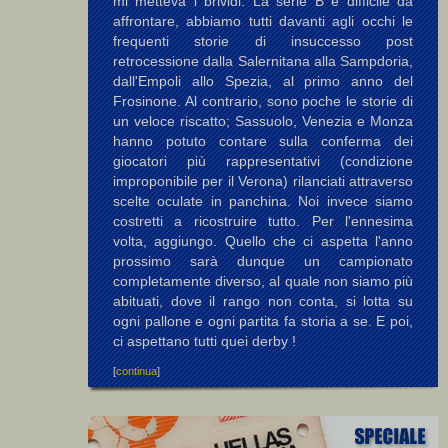
mi metteva i brividi. La serie B è difficile da
affrontare, abbiamo tutti davanti agli occhi le
frequenti storie di insuccesso post
retrocessione dalla Salernitana alla Sampdoria,
dall'Empoli allo Spezia, al primo anno del
Frosinone. Al contrario, sono poche le storie di
un veloce riscatto; Sassuolo, Venezia e Monza
hanno potuto contare sulla conferma dei
giocatori più rappresentativi (condizione
improponibile per il Verona) rilanciati attraverso
scelte oculate in panchina. Noi invece siamo
costretti a ricostruire tutto. Per l'ennesima
volta, aggiungo. Quello che ci aspetta l'anno
prossimo sarà dunque un campionato
completamente diverso, al quale non siamo più
abituati, dove il rango non conta, si lotta su
ogni pallone e ogni partita fa storia a se. E poi,
ci aspettano tutti quei derby !
[
continua
]