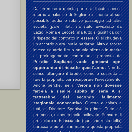
Da un mese a questa parte si discute spesso
intorno al silenzio di Sogliano in merito al suo
possibile addio e relativo passaggio ad altre
società (pare infatti sia stato avvicinato da
Lazio, Roma e Lecce), ma tutto si giustifica con
il rispetto del contratto in essere. O si chiudeva
un accordo o era inutile parlarne. Altro discorso
invece riguarda il suo attuale silenzio in merito
al prolungamento contrattuale proposto da
Presidio:
Sogliano vuole giocarsi ogni
opportunità di riscatto quest’anno.
Non ha
senso allungare il brodo, come è costretta a
fare la proprietà per recuperare l’investimento.
Anche perché,
se il Verona non dovesse
farcela a risalire subito in serie A si
tratterebbe del secondo fallimento
stagionale consecutivo.
Questo è chiaro a
tutti, al Direttore Sportivo in primis. Tutto ciò
premesso, mi sento molto sollevato. Pensare di
precipitare in B lasciando (quel che resta della)
baracca e burattini in mano a questa proprietà