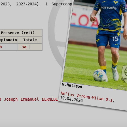
-2023, 2023-2024), 1 Supercoppa di Turchia
Presenze (reti)
mpionato
Totale
8
38
V.Nelsson
Hellas Verona-Milan 0-1
19.04.2026
e Joseph Emmanuel BERNÈDE
(32),
Martin FRESE
,