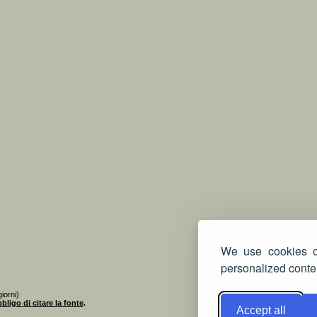
We use cookies on
personalized conten
iorni)
bligo di citare la fonte
.
Accept all