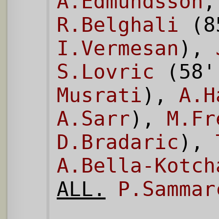
A.Edmundsson
R.Belghali
(8
I.Vermesan
),
S.Lovric
(58
Musrati
),
A.H
A.Sarr
),
M.Fr
D.Bradaric
),
A.Bella-Kotch
ALL.
P.Sammar