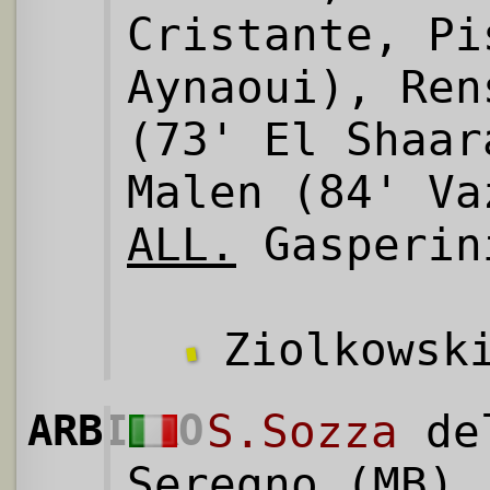
Cristante, Pi
Aynaoui), Ren
(73' El Shaar
Malen (84' Va
ALL.
Gasperin
Ziolkowsk
ARBITRO
S.Sozza
del
Seregno (MB) 