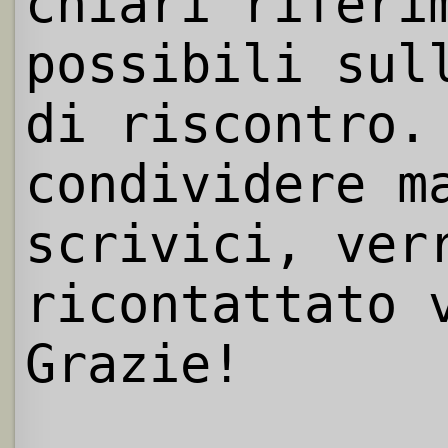
chiari riferi
possibili sul
di riscontro.
condividere m
scrivici, ver
ricontattato 
Grazie!