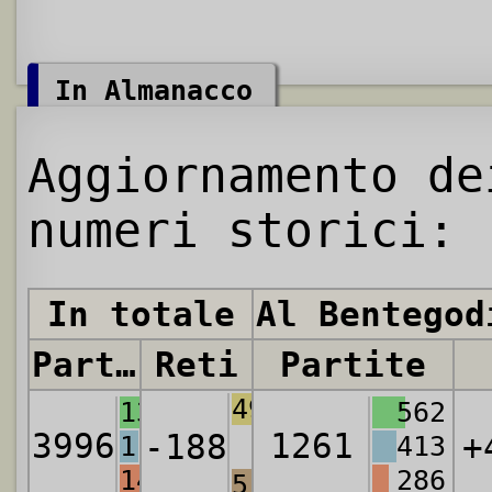
In Almanacco
Aggiornamento de
numeri storici:
In totale
Al Bentegod
Partite
Reti
Partite
4921
1381
562
3996
1261
-188
+
1186
413
1429
286
5109