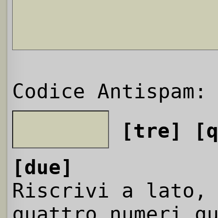
Codice Antispam:
[tre]
[
[due]
Riscrivi a lato,
quattro numeri q