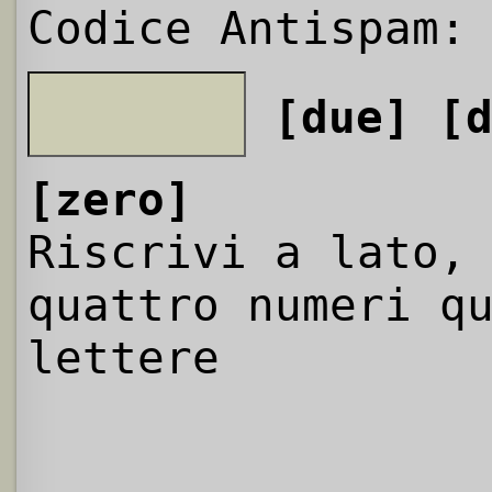
Codice Antispam:
[due]
[
[zero]
Riscrivi a lato,
quattro numeri q
lettere