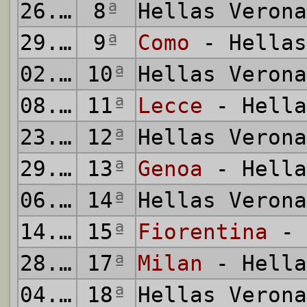
26.10.2025
8
ª
Hellas Veron
29.10.2025
9
ª
Como
- Hellas
02.11.2025
10
ª
Hellas Veron
08.11.2025
11
ª
Lecce
- Hella
23.11.2025
12
ª
Hellas Veron
29.11.2025
13
ª
Genoa
- Hella
06.12.2025
14
ª
Hellas Veron
14.12.2025
15
ª
Fiorentina
- 
28.12.2025
17
ª
Milan
- Hella
04.01.2026
18
ª
Hellas Veron