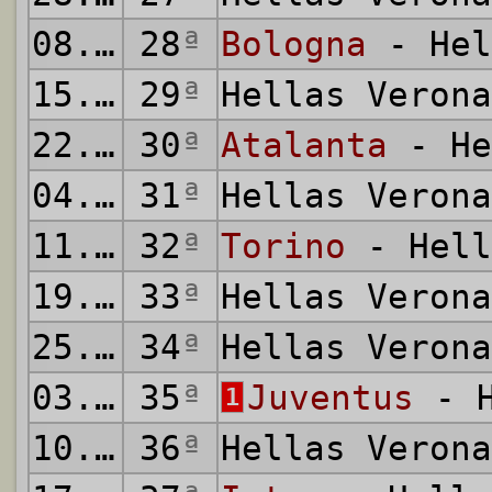
08.03.2026
28
ª
Bologna
- Hel
15.03.2026
29
ª
Hellas Veron
22.03.2026
30
ª
Atalanta
- He
04.04.2026
31
ª
Hellas Veron
11.04.2026
32
ª
Torino
- Hell
19.04.2026
33
ª
Hellas Veron
25.04.2026
34
ª
Hellas Veron
03.05.2026
35
ª
Juventus
- H
1
10.05.2026
36
ª
Hellas Veron