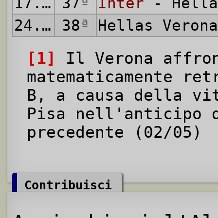
17.05.2026
37
ª
Inter
- Hella
24.05.2026
38
ª
Hellas Veron
[1]
Il Verona affron
matematicamente ret
B, a causa della vi
Pisa nell'anticipo 
precedente (02/05)
Contribuisci