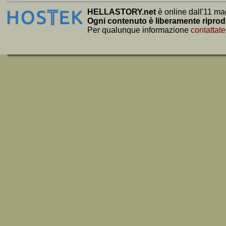
HELLASTORY.net
è online dall'11 ma
Ogni contenuto è liberamente riprod
Per qualunque informazione
contattate