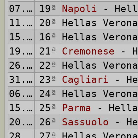
07.01.2026
19
ª
Napoli
- Hell
11.01.2026
20
ª
Hellas Veron
15.01.2026
16
ª
Hellas Veron
19.01.2026
21
ª
Cremonese
- H
26.01.2026
22
ª
Hellas Veron
31.01.2026
23
ª
Cagliari
- He
06.02.2026
24
ª
Hellas Veron
15.02.2026
25
ª
Parma
- Hella
20.02.2026
26
ª
Sassuolo
- He
28.02.2026
27
ª
Hellas Veron