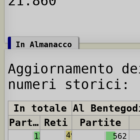
21.860
In Almanacco
Aggiornamento de
numeri storici:
In totale
Al Bentegod
Partite
Reti
Partite
4909
1380
562