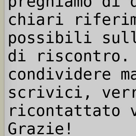
preghiamo di 
chiari riferi
possibili sul
di riscontro.
condividere m
scrivici, ver
ricontattato 
Grazie!