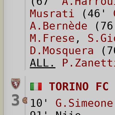
(67'
A.Harrou
Musrati
(46'
A.Bernède
(7
M.Frese
,
S.Gi
D.Mosquera
(7
ALL.
P.Zanett
TORINO FC
3
10'
G.Simeone