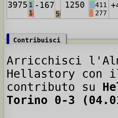
3975
1250
-167
+
1180
411
1415
277
5076
Contribuisci
Arricchisci l'Al
Hellastory con i
contributo su
He
Torino 0-3 (04.0