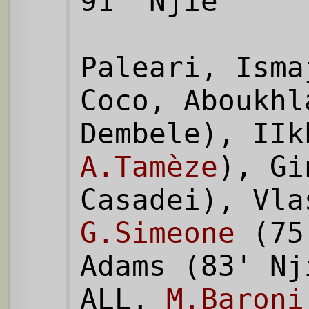
91' Njie
Paleari, Isma
Coco, Aboukhl
Dembele), IIk
A.Tamèze
), Gi
Casadei), Vla
G.Simeone
(75
Adams (83' Nj
ALL.
M.Baroni