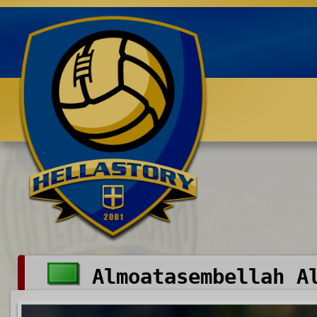
Benvenuti su HELLASTORY.net
Almoatasembellah Al