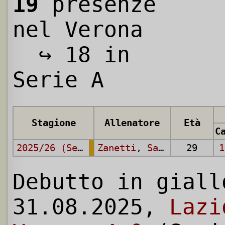
19
presenze
nel Verona
↪ 18 in
Serie A
Stagione
Allenatore
Età
2025/26 (Serie A)
Zanetti
,
Sammarco
29
1
Debutto in giall
31.08.2025,
Lazi