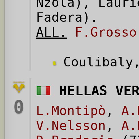
Nzola), Lauri
Fadera).
ALL.
F.Grosso
Coulibaly,
HELLAS VE
0
L.Montipò
,
A.
V.Nelsson
,
A.