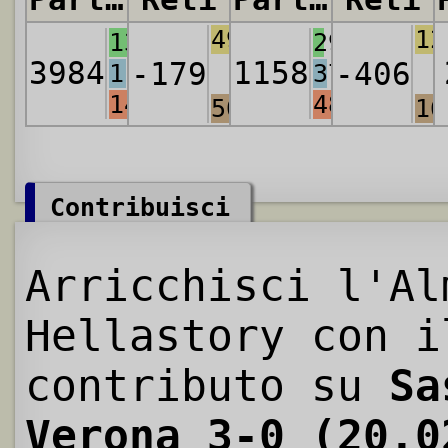
4915
12
1380
299
3984
1158
-179
-406
1183
372
1421
487
5094
16
Contribuisci
Arricchisci l'Al
Hellastory con i
contributo su
Sa
Verona 3-0 (20.0