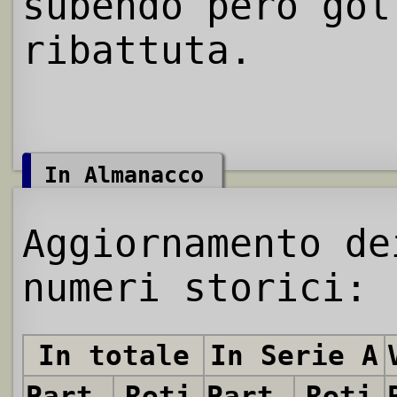
subendo però gol
ribattuta.
In Almanacco
Aggiornamento de
numeri storici:
In totale
In Serie A
Partite
Reti
Partite
Reti