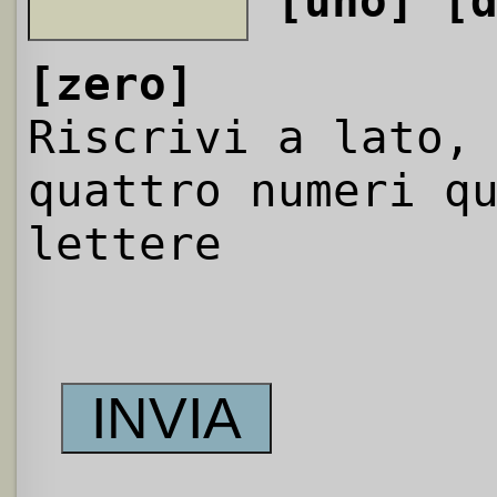
[uno]
[
[zero]
Riscrivi a lato,
quattro numeri q
lettere