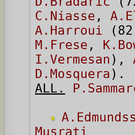
D.Bradaric
(7
C.Niasse
,
A.E
A.Harroui
(8
M.Frese
,
K.Bo
I.Vermesan
),
D.Mosquera
).
ALL.
P.Sammar
A.Edmunds
Musrati