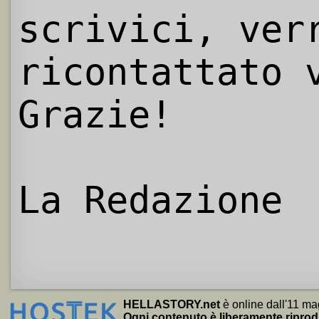
scrivici, ver
ricontattato 
Grazie!
La Redazione
HELLASTORY.net
è online dall'11 ma
Ogni contenuto è liberamente riprod