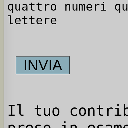
quattro numeri q
lettere
Il tuo contri
preso in esam