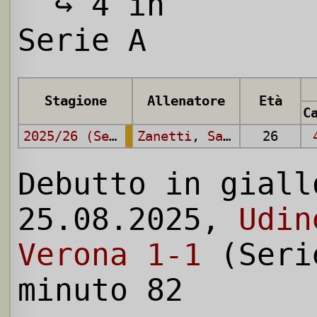
↪ 4 in
Serie A
Stagione
Allenatore
Età
2025/26 (Serie A)
Zanetti
,
Sammarco
26
Debutto in giall
25.08.2025,
Udin
Verona 1-1
(Seri
minuto 82