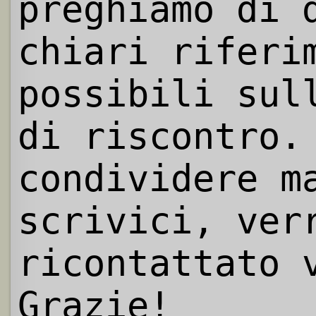
preghiamo di 
chiari riferi
possibili sul
di riscontro.
condividere m
scrivici, ver
ricontattato 
Grazie!