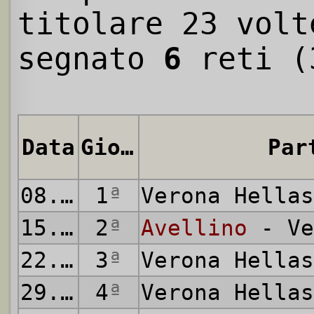
titolare 23 volt
segnato
6
reti (
Data
Giornata
Par
08.09.1985
1
ª
Verona Hella
15.09.1985
2
ª
Avellino
- Ve
22.09.1985
3
ª
Verona Hella
29.09.1985
4
ª
Verona Hella