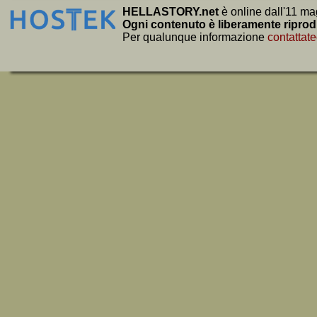
HELLASTORY.net
è online dall'11 ma
Ogni contenuto è liberamente riprod
Per qualunque informazione
contattate