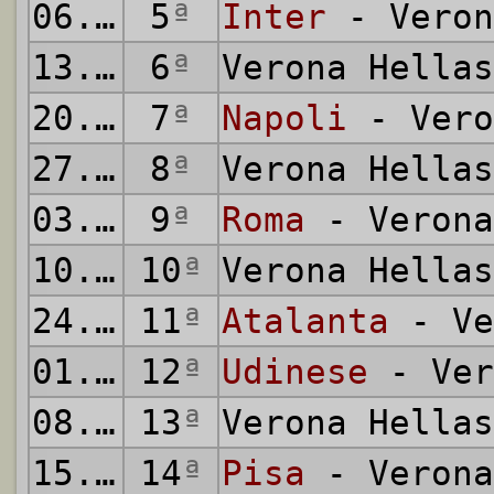
06.10.1985
5
ª
Inter
- Veron
13.10.1985
6
ª
Verona Hella
20.10.1985
7
ª
Napoli
- Vero
27.10.1985
8
ª
Verona Hella
03.11.1985
9
ª
Roma
- Verona
10.11.1985
10
ª
Verona Hella
24.11.1985
11
ª
Atalanta
- Ve
01.12.1985
12
ª
Udinese
- Ver
08.12.1985
13
ª
Verona Hella
15.12.1985
14
ª
Pisa
- Verona