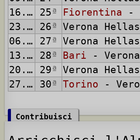
16.03.1986
25
ª
Fiorentina
- 
23.03.1986
26
ª
Verona Hella
06.04.1986
27
ª
Verona Hella
13.04.1986
28
ª
Bari
- Verona
20.04.1986
29
ª
Verona Hella
27.04.1986
30
ª
Torino
- Vero
Contribuisci