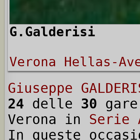
G.Galderisi
Verona Hellas-Av
Giuseppe GALDERI
24
delle
30
gare
Verona in
Serie 
In queste occasi