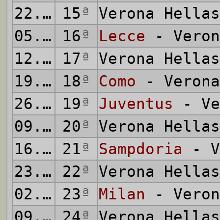
22.12.1985
15
ª
Verona Hella
05.01.1986
16
ª
Lecce
- Veron
12.01.1986
17
ª
Verona Hella
19.01.1986
18
ª
Como
- Verona
26.01.1986
19
ª
Juventus
- Ve
09.02.1986
20
ª
Verona Hella
16.02.1986
21
ª
Sampdoria
- V
23.02.1986
22
ª
Verona Hella
02.03.1986
23
ª
Milan
- Veron
09.03.1986
24
ª
Verona Hella