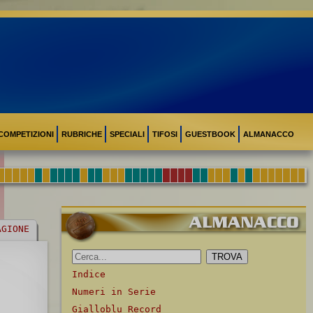
COMPETIZIONI
RUBRICHE
SPECIALI
TIFOSI
GUESTBOOK
ALMANACCO
AGIONE
Indice
Numeri in Serie
Gialloblu Record