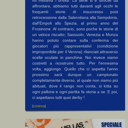
mi metteva i brividi. La serie B è difficile da
affrontare, abbiamo tutti davanti agli occhi le
frequenti storie di insuccesso post
retrocessione dalla Salernitana alla Sampdoria,
dall'Empoli allo Spezia, al primo anno del
Frosinone. Al contrario, sono poche le storie di
un veloce riscatto; Sassuolo, Venezia e Monza
hanno potuto contare sulla conferma dei
giocatori più rappresentativi (condizione
improponibile per il Verona) rilanciati attraverso
scelte oculate in panchina. Noi invece siamo
costretti a ricostruire tutto. Per l'ennesima
volta, aggiungo. Quello che ci aspetta l'anno
prossimo sarà dunque un campionato
completamente diverso, al quale non siamo più
abituati, dove il rango non conta, si lotta su
ogni pallone e ogni partita fa storia a se. E poi,
ci aspettano tutti quei derby !
[
continua
]