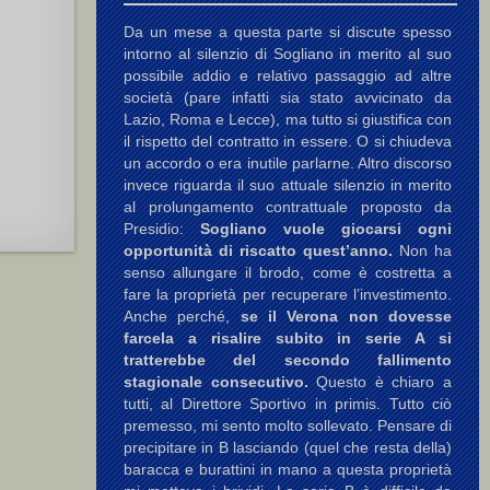
Da un mese a questa parte si discute spesso
intorno al silenzio di Sogliano in merito al suo
possibile addio e relativo passaggio ad altre
società (pare infatti sia stato avvicinato da
Lazio, Roma e Lecce), ma tutto si giustifica con
il rispetto del contratto in essere. O si chiudeva
un accordo o era inutile parlarne. Altro discorso
invece riguarda il suo attuale silenzio in merito
al prolungamento contrattuale proposto da
Presidio:
Sogliano vuole giocarsi ogni
opportunità di riscatto quest’anno.
Non ha
senso allungare il brodo, come è costretta a
fare la proprietà per recuperare l’investimento.
Anche perché,
se il Verona non dovesse
farcela a risalire subito in serie A si
tratterebbe del secondo fallimento
stagionale consecutivo.
Questo è chiaro a
tutti, al Direttore Sportivo in primis. Tutto ciò
premesso, mi sento molto sollevato. Pensare di
precipitare in B lasciando (quel che resta della)
baracca e burattini in mano a questa proprietà