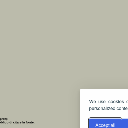
We use cookies on
personalized conten
iorni)
bligo di citare la fonte
.
Accept all