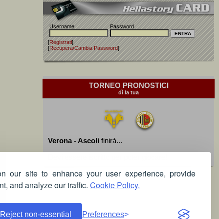
Username
Password
[
Registrati
]
[
Recupera/Cambia Password
]
TORNEO PRONOSTICI
dì la tua
Verona - Ascoli
finirà...
Devi essere iscritto per poter giocare!
 our site to enhance your user experience, provide
t, and analyze our traffic.
Cookie Policy.
Reject non-essential
Preferences