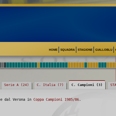
HOME
SQUADRA
STAGIONE
GIALLOBLU
Serie A (24)
C. Italia (7)
C. Campioni (3)
ST
te dal Verona in
Coppa Campioni 1985/86
.