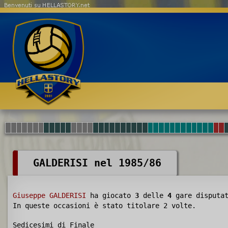
Benvenuti su HELLASTORY.net
GALDERISI nel 1985/86
Giuseppe GALDERISI
ha giocato
3
delle
4
gare disputa
In queste occasioni è stato titolare 2 volte.
Sedicesimi di Finale