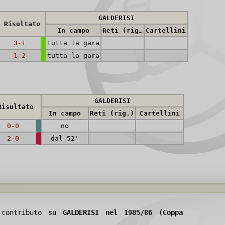
GALDERISI
Risultato
In campo
Reti (rig.)
Cartellini
3-1
tutta la gara
1-2
tutta la gara
GALDERISI
Risultato
In campo
Reti (rig.)
Cartellini
0-0
no
2-0
dal 52'
o contributo su
GALDERISI nel 1985/86 (Coppa