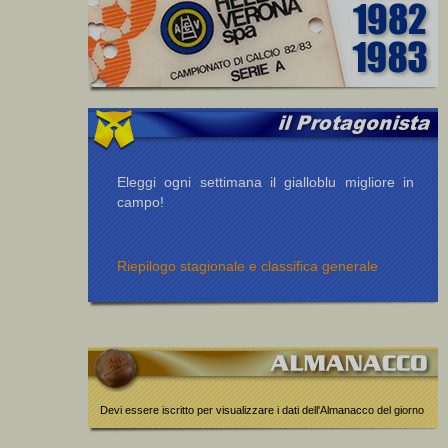
Eleggi ogni settimana il gialloblu migliore in
campo!
Riepilogo stagionale e classifica generale
Devi essere iscritto per visualizzare i dati dell'Almanacco del giorno