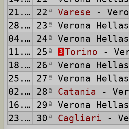
21.03.1971
22
ª
Varese
- Vero
28.03.1971
23
ª
Verona Hella
04.04.1971
24
ª
Verona Hella
11.04.1971
25
ª
Torino
- Ver
3
18.04.1971
26
ª
Verona Hella
25.04.1971
27
ª
Verona Hella
02.05.1971
28
ª
Catania
- Ver
16.05.1971
29
ª
Verona Hella
23.05.1971
30
ª
Cagliari
- Ve