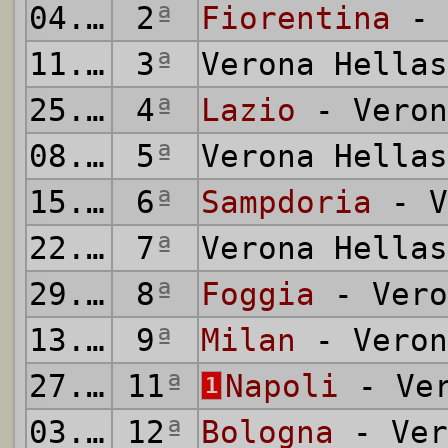
04.10.1970
2
ª
Fiorentina
- 
11.10.1970
3
ª
Verona Hella
25.10.1970
4
ª
Lazio
- Veron
08.11.1970
5
ª
Verona Hella
15.11.1970
6
ª
Sampdoria
- V
22.11.1970
7
ª
Verona Hella
29.11.1970
8
ª
Foggia
- Vero
13.12.1970
9
ª
Milan
- Veron
27.12.1970
11
ª
Napoli
- Ver
1
03.01.1971
12
ª
Bologna
- Ver