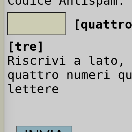
Codice Antispam:
[quattr
[tre]
Riscrivi a lato,
quattro numeri q
lettere