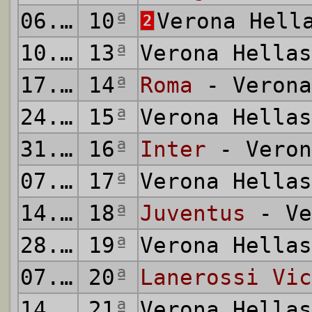
06.01.1971
10
ª
Verona Hell
2
10.01.1971
13
ª
Verona Hella
17.01.1971
14
ª
Roma
- Verona
24.01.1971
15
ª
Verona Hella
31.01.1971
16
ª
Inter
- Veron
07.02.1971
17
ª
Verona Hella
14.02.1971
18
ª
Juventus
- Ve
28.02.1971
19
ª
Verona Hella
07.03.1971
20
ª
Lanerossi Vic
14.03.1971
21
ª
Verona Hella