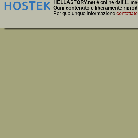
HELLASTORY.net
è online dall'11 ma
Ogni contenuto è liberamente riprod
Per qualunque informazione
contattate