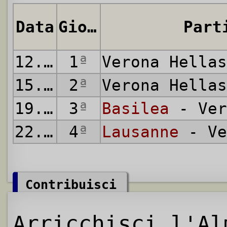
Data
Giornata
Part
12.06.1971
1
ª
Verona Hella
15.06.1971
2
ª
Verona Hella
19.06.1971
3
ª
Basilea
- Ver
22.06.1971
4
ª
Lausanne
- Ve
Contribuisci
Arricchisci l'Al