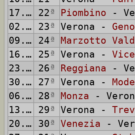
17.02.1952
22
ª
Piombino
- Ve
02.03.1952
23
ª
Verona -
Geno
09.03.1952
24
ª
Marzotto Vald
16.03.1952
25
ª
Verona -
Vice
23.03.1952
26
ª
Reggiana
- Ve
30.03.1952
27
ª
Verona -
Mode
06.04.1952
28
ª
Monza
- Veron
13.04.1952
29
ª
Verona -
Trev
20.04.1952
30
ª
Venezia
- Ver