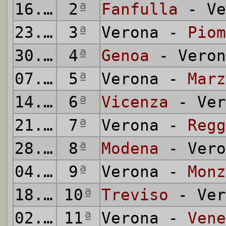
16.09.1951
2
ª
Fanfulla
- Ve
23.09.1951
3
ª
Verona -
Piom
30.09.1951
4
ª
Genoa
- Veron
07.10.1951
5
ª
Verona -
Marz
14.10.1951
6
ª
Vicenza
- Ver
21.10.1951
7
ª
Verona -
Regg
28.10.1951
8
ª
Modena
- Vero
04.11.1951
9
ª
Verona -
Monz
18.11.1951
10
ª
Treviso
- Ver
02.12.1951
11
ª
Verona -
Vene