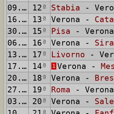
09.12.1951
12
ª
Stabia
- Vero
16.12.1951
13
ª
Verona -
Cata
30.12.1951
15
ª
Pisa
- Verona
06.01.1952
16
ª
Verona -
Sira
13.01.1952
17
ª
Livorno
- Ver
17.01.1952
14
ª
Verona -
Me
1
20.01.1952
18
ª
Verona -
Bres
27.01.1952
19
ª
Roma
- Verona
03.02.1952
20
ª
Verona -
Sale
10.02.1952
21
ª
Verona -
Fanf