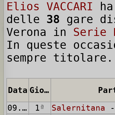
Elios VACCARI
ha
delle
38
gare di
Verona in
Serie 
In queste occasi
sempre titolare.
Data
Giornata
Par
09.09.1951
1
ª
Salernitana
-