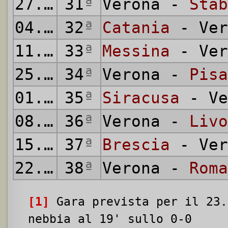
27.04.1952
31
ª
Verona -
Stab
04.05.1952
32
ª
Catania
- Ver
11.05.1952
33
ª
Messina
- Ver
25.05.1952
34
ª
Verona -
Pisa
01.06.1952
35
ª
Siracusa
- Ve
08.06.1952
36
ª
Verona -
Livo
15.06.1952
37
ª
Brescia
- Ver
22.06.1952
38
ª
Verona -
Roma
[1]
Gara prevista per il 23.
nebbia al 19' sullo 0-0