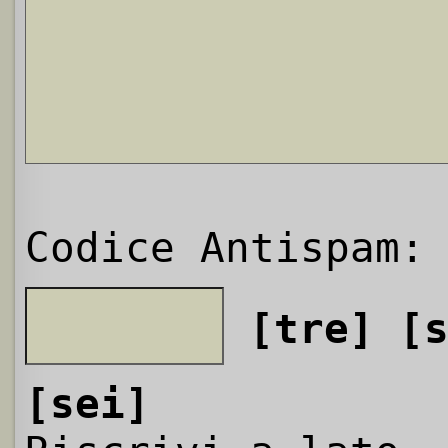
Codice Antispam:
[tre]
[
[sei]