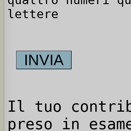
quattro numeri q
lettere
Il tuo contri
preso in esam