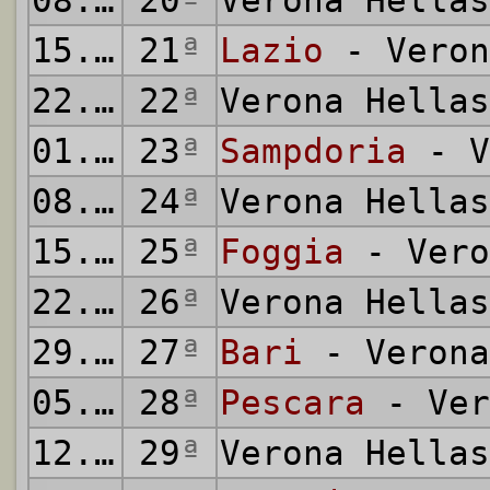
08.02.1981
20
ª
Verona Hella
15.02.1981
21
ª
Lazio
- Veron
22.02.1981
22
ª
Verona Hella
01.03.1981
23
ª
Sampdoria
- V
08.03.1981
24
ª
Verona Hella
15.03.1981
25
ª
Foggia
- Vero
22.03.1981
26
ª
Verona Hella
29.03.1981
27
ª
Bari
- Verona
05.04.1981
28
ª
Pescara
- Ver
12.04.1981
29
ª
Verona Hella