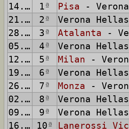
14.09.1980
1
ª
Pisa
- Verona
21.09.1980
2
ª
Verona Hella
28.09.1980
3
ª
Atalanta
- Ve
05.10.1980
4
ª
Verona Hella
12.10.1980
5
ª
Milan
- Veron
19.10.1980
6
ª
Verona Hella
26.10.1980
7
ª
Monza
- Veron
02.11.1980
8
ª
Verona Hella
09.11.1980
9
ª
Verona Hella
16.11.1980
10
ª
Lanerossi Vic