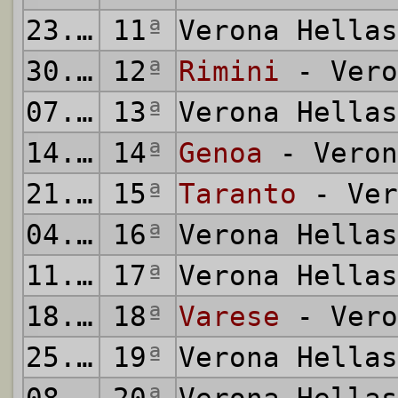
23.11.1980
11
ª
Verona Hella
30.11.1980
12
ª
Rimini
- Vero
07.12.1980
13
ª
Verona Hella
14.12.1980
14
ª
Genoa
- Veron
21.12.1980
15
ª
Taranto
- Ver
04.01.1981
16
ª
Verona Hella
11.01.1981
17
ª
Verona Hella
18.01.1981
18
ª
Varese
- Vero
25.01.1981
19
ª
Verona Hella