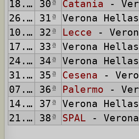
18.04.1981
30
ª
Catania
- Ver
26.04.1981
31
ª
Verona Hella
10.05.1981
32
ª
Lecce
- Veron
17.05.1981
33
ª
Verona Hella
24.05.1981
34
ª
Verona Hella
31.05.1981
35
ª
Cesena
- Vero
07.06.1981
36
ª
Palermo
- Ver
14.06.1981
37
ª
Verona Hella
21.06.1981
38
ª
SPAL
- Verona