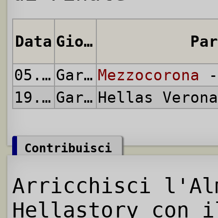
Data
Giornata
Par
05.12.2007
Gara di Andata
Mezzocorona
-
19.12.2007
Gara di Ritorno
Hellas Veron
Contribuisci
Arricchisci l'Al
Hellastory con i