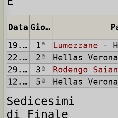
E
Data
Giornata
P
19.08.2007
1
ª
Lumezzane
- H
22.08.2007
2
ª
Hellas Veron
29.08.2007
3
ª
Rodengo Saian
12.09.2007
5
ª
Hellas Veron
Sedicesimi
di Finale