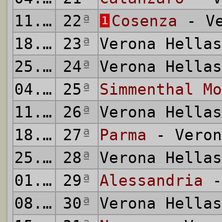
11.02.1962
22
ª
Cosenza
- Ve
1
18.02.1962
23
ª
Verona Hella
25.02.1962
24
ª
Verona Hella
04.03.1962
25
ª
Simmenthal Mo
11.03.1962
26
ª
Verona Hella
18.03.1962
27
ª
Parma
- Veron
25.03.1962
28
ª
Verona Hella
01.04.1962
29
ª
Alessandria
-
08.04.1962
30
ª
Verona Hella