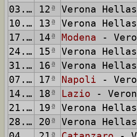
03.12.1961
12
ª
Verona Hella
10.12.1961
13
ª
Verona Hella
17.12.1961
14
ª
Modena
- Vero
24.12.1961
15
ª
Verona Hella
31.12.1961
16
ª
Verona Hella
07.01.1962
17
ª
Napoli
- Vero
14.01.1962
18
ª
Lazio
- Veron
21.01.1962
19
ª
Verona Hella
28.01.1962
20
ª
Verona Hella
04.02.1962
21
ª
Catanzaro
- V