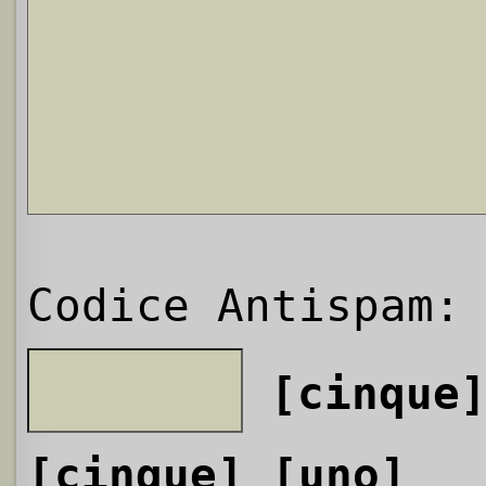
Codice Antispam:
[cinque
[cinque]
[uno]