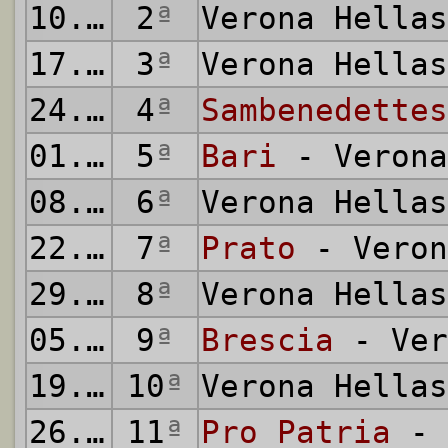
10.09.1961
2
ª
Verona Hella
17.09.1961
3
ª
Verona Hella
24.09.1961
4
ª
Sambenedettes
01.10.1961
5
ª
Bari
- Verona
08.10.1961
6
ª
Verona Hella
22.10.1961
7
ª
Prato
- Veron
29.10.1961
8
ª
Verona Hella
05.11.1961
9
ª
Brescia
- Ver
19.11.1961
10
ª
Verona Hella
26.11.1961
11
ª
Pro Patria
- 