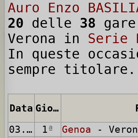
Auro Enzo BASILI
20
delle
38
gare
Verona in
Serie 
In queste occasi
sempre titolare.
Data
Giornata
03.09.1961
1
ª
Genoa
- Veron