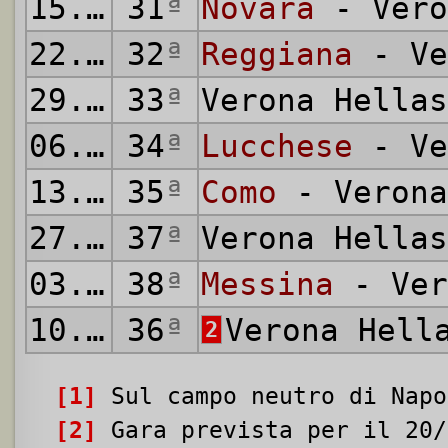
15.04.1962
31
ª
Novara
- Vero
22.04.1962
32
ª
Reggiana
- Ve
29.04.1962
33
ª
Verona Hella
06.05.1962
34
ª
Lucchese
- Ve
13.05.1962
35
ª
Como
- Verona
27.05.1962
37
ª
Verona Hella
03.06.1962
38
ª
Messina
- Ver
10.06.1962
36
ª
Verona Hell
2
[1]
Sul campo neutro di Napo
[2]
Gara prevista per il 20/