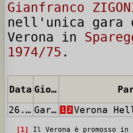
Gianfranco ZIGON
nell'unica gara 
Verona in
Spareg
1974/75
.
Data
Giornata
Pa
26.06.1975
Gara Unica
Verona He
1
2
[1]
Il Verona è promosso in 