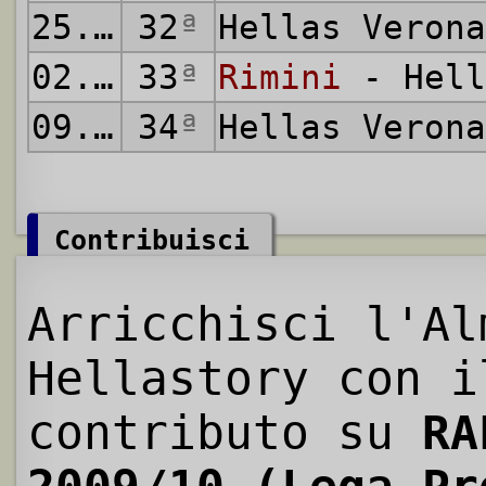
25.04.2010
32
ª
Hellas Veron
02.05.2010
33
ª
Rimini
- Hell
09.05.2010
34
ª
Hellas Veron
Contribuisci
Arricchisci l'Al
Hellastory con i
contributo su
RA