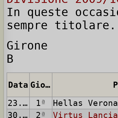
In queste occasi
sempre titolare.
Girone
B
Data
Giornata
P
23.08.2009
1
ª
Hellas Veron
30.08.2009
2
ª
Virtus Lancia