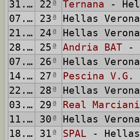
31.01.2010
22
ª
Ternana
- Hel
07.02.2010
23
ª
Hellas Veron
21.02.2010
24
ª
Hellas Veron
28.02.2010
25
ª
Andria BAT
- 
07.03.2010
26
ª
Hellas Veron
14.03.2010
27
ª
Pescina V.G.
22.03.2010
28
ª
Hellas Veron
03.04.2010
29
ª
Real Marciani
11.04.2010
30
ª
Hellas Veron
18.04.2010
31
ª
SPAL
- Hellas