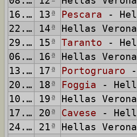
08.11.2009
12
ª
Hellas Veron
16.11.2009
13
ª
Pescara
- Hel
22.11.2009
14
ª
Hellas Veron
29.11.2009
15
ª
Taranto
- Hel
06.12.2009
16
ª
Hellas Veron
13.12.2009
17
ª
Portogruaro
-
20.12.2009
18
ª
Foggia
- Hell
10.01.2010
19
ª
Hellas Veron
17.01.2010
20
ª
Cavese
- Hell
24.01.2010
21
ª
Hellas Veron