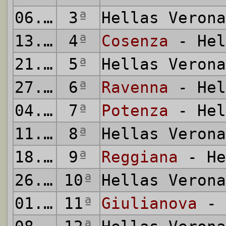
06.09.2009
3
ª
Hellas Veron
13.09.2009
4
ª
Cosenza
- Hel
21.09.2009
5
ª
Hellas Veron
27.09.2009
6
ª
Ravenna
- Hel
04.10.2009
7
ª
Potenza
- Hel
11.10.2009
8
ª
Hellas Veron
18.10.2009
9
ª
Reggiana
- He
26.10.2009
10
ª
Hellas Veron
01.11.2009
11
ª
Giulianova
- 