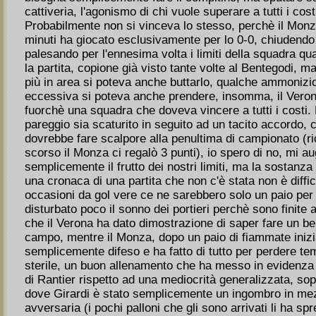
cattiveria, l'agonismo di chi vuole superare a tutti i cos
Probabilmente non si vinceva lo stesso, perchè il Monz
minuti ha giocato esclusivamente per lo 0-0, chiudendo t
palesando per l'ennesima volta i limiti della squadra qua
la partita, copione già visto tante volte al Bentegodi, m
più in area si poteva anche buttarlo, qualche ammonizio
eccessiva si poteva anche prendere, insomma, il Veron
fuorchè una squadra che doveva vincere a tutti i costi. 
pareggio sia scaturito in seguito ad un tacito accordo,
dovrebbe fare scalpore alla penultima di campionato (ri
scorso il Monza ci regalò 3 punti), io spero di no, mi a
semplicemente il frutto dei nostri limiti, ma la sostanz
una cronaca di una partita che non c'è stata non è diffic
occasioni da gol vere ce ne sarebbero solo un paio per
disturbato poco il sonno dei portieri perchè sono finite 
che il Verona ha dato dimostrazione di saper fare un be
campo, mentre il Monza, dopo un paio di fiammate inizia
semplicemente difeso e ha fatto di tutto per perdere t
sterile, un buon allenamento che ha messo in evidenza 
di Rantier rispetto ad una mediocrità generalizzata, sop
dove Girardi è stato semplicemente un ingombro in mez
avversaria (i pochi palloni che gli sono arrivati li ha sp