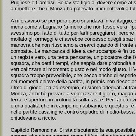
Pugliese e Campisi, Bellavista ligio al dovere come al 
ammettere che il Monza ha palesato limiti notevoli a tu
A mio avviso se per puro caso si andava in vantaggio, s
meno come a Legnano (a meno che non fosse vera l'ipot
avessimo poi fatto di tutto per farli pareggiare), perch
mollato gli ormeggi e ci avrebbe concesso quegli spazi v
manovra che non riusciamo a crearci quando di fronte
compatte. La mancanza di idee a centrocampo è fin tr
un regista vero, una testa pensante, un giocatore che fa
squadra, che detti i tempi, che sappia dare profondità al
verticalizzare al momento giusto e nel modo giusto. Il 
squadra troppo prevedibile, che pecca anche di esperie
nei momenti chiave della partita, in primis non riesce a
ritmo di gioco: ieri ad esempio, ci siamo adeguati al tra
Monza, anzichè provare a velocizzare il gioco, magari 
terra, e aperture in profondità sulla fasce. Per farlo ci 
e una qualità che in campo non abbiamo, e questo si è
nelle partite casalinghe contro squadre di medio-bassa 
chiudevano a riccio.
Capitolo Remondina. Si sta discutendo la sua possibile