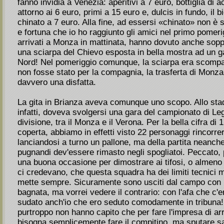
fanno invidia a Venezia: aperitivi a 7 euro, bottiglia di 
attorno ai 6 euro, primi a 15 euro e, dulcis in fundo, il b
chinato a 7 euro. Alla fine, ad essersi «chinato» non è st
e fortuna che io ho raggiunto gli amici nel primo pomeri
arrivati a Monza in mattinata, hanno dovuto anche soppo
una sciarpa del Chievo esposta in bella mostra ad un 
Nord! Nel pomeriggio comunque, la sciarpa era scomp
non fosse stato per la compagnia, la trasferta di Monz
davvero una disfatta.
La gita in Brianza aveva comunque uno scopo. Allo sta
infatti, doveva svolgersi una gara del campionato di Le
divisione, tra il Monza e il Verona. Per la bella cifra di 
coperta, abbiamo in effetti visto 22 personaggi rincorre
lanciandosi a turno un pallone, ma della partita neanch
pugnandi dev'essere rimasto negli spogliatoi. Peccato,
una buona occasione per dimostrare ai tifosi, o almeno 
ci credevano, che questa squadra ha dei limiti tecnici m
mette sempre. Sicuramente sono usciti dal campo con l
bagnata, ma vorrei vedere il contrario: con l'afa che c'
sudato anch'io che ero seduto comodamente in tribuna! I
purtroppo non hanno capito che per fare l'impresa di arr
bisogna semplicemente fare il compitino, ma sputare sa