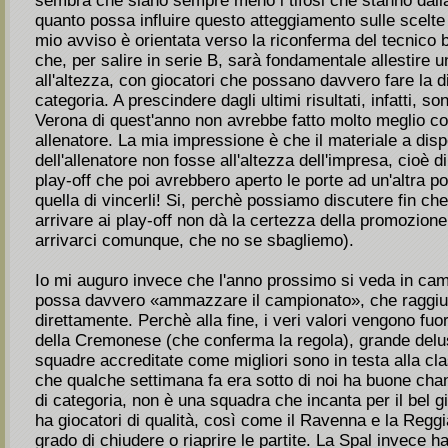
sembra che siano sempre meno i tifosi che stanno dall
quanto possa influire questo atteggiamento sulle scelte
mio avviso è orientata verso la riconferma del tecnico
che, per salire in serie B, sarà fondamentale allestire 
all'altezza, con giocatori che possano davvero fare la d
categoria. A prescindere dagli ultimi risultati, infatti, so
Verona di quest'anno non avrebbe fatto molto meglio co
allenatore. La mia impressione è che il materiale a dis
dell'allenatore non fosse all'altezza dell'impresa, cioè d
play-off che poi avrebbero aperto le porte ad un'altra p
quella di vincerli! Si, perchè possiamo discutere fin c
arrivare ai play-off non dà la certezza della promozione,
arrivarci comunque, che no se sbagliemo).
Io mi auguro invece che l'anno prossimo si veda in c
possa davvero «ammazzare il campionato», che raggiun
direttamente. Perchè alla fine, i veri valori vengono fuo
della Cremonese (che conferma la regola), grande delus
squadre accreditate come migliori sono in testa alla cla
che qualche settimana fa era sotto di noi ha buone chanc
di categoria, non è una squadra che incanta per il bel gi
ha giocatori di qualità, così come il Ravenna e la Reggi
grado di chiudere o riaprire le partite. La Spal invece 