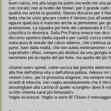
buon calcio, ma alla lunga ha patito secondo me una pa
con rincalzi non al livello dei titolari: per il grande salt
qualità ma anche la quantità. Stesso discorso per il No
bella che ho visto giocare contro il Verona (sia all'andat
eppure qualcosa è mancato anche ai piemontesi per gio
promozione. La squadra più forte del campionato è il C
classifica lo dimostra. Sulla Pro Patria invece non dico 
discorso sportivo (bella squadra per carità) cozza contr
mancanza di morale del calcio odierno, che continua 
parte, fuori dalla realtà, che non tutela minimamente i ve
soprattutto i tifosi, sempre più disillusi da una giungla
nemmeno più la regola del più forte, ma quella del più f
«Game over» quindi, come usciva dai giochini elettronic
alla fine dell'ultima vita o dell'ultima pallina. Adesso m
«insert coin», per la prossima stagione, ma sempre res
ricordi di infanzia, non voglio assolutamente che il Ve
assomigliare alla cartina di quelle «ciunghe» dove 9 vo
scritto «ritenta sarai più fortunato!»
Voglio sicurezze. Voglio la serie B! Chiaro il messaggi