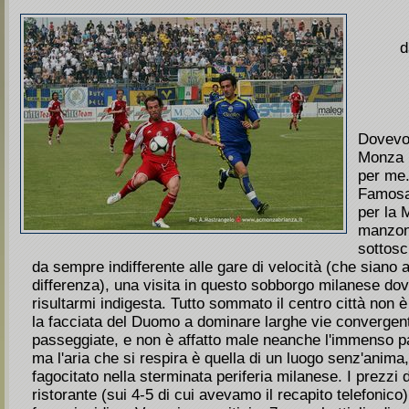
d
Dovevo 
Monza n
per me
Famosa
per la 
manzon
sottoscr
da sempre indifferente alle gare di velocità (che siano 
differenza), una visita in questo sobborgo milanese do
risultarmi indigesta. Tutto sommato il centro città non
la facciata del Duomo a dominare larghe vie convergenti
passeggiate, e non è affatto male neanche l'immenso pa
ma l'aria che si respira è quella di un luogo senz'anima,
fagocitato nella sterminata periferia milanese. I prezzi d
ristorante (sui 4-5 di cui avevamo il recapito telefonico)