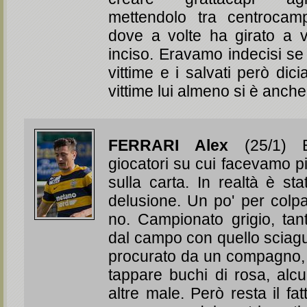
mettendolo tra centrocam
dove a volte ha girato a v
inciso. Eravamo indecisi se 
vittime e i salvati però dic
vittime lui almeno si è anc
FERRARI Alex
(25/1) 
giocatori su cui facevamo p
sulla carta. In realtà è s
delusione. Un po' per colp
no. Campionato grigio, tan
dal campo con quello sciagu
procurato da un compagno,
tappare buchi di rosa, alc
altre male. Però resta il f