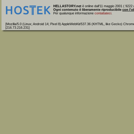
HELLASTORY.net
è online dall'11 maggio 2001 ( 9222 g
Ogni contenuto è liberamente riproducibile
con l'o
Per qualunque informazione
contattateci
.
[Mozilla/5.0 (Linux; Android 14; Pixel 8) AppleWebKit/537.36 (KHTML, like Gecko) Chrom
[216.73.216.231]