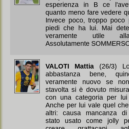
esperienza in B ce l'av
quanto meno fare vedere qu
Invece poco, troppo poco 
piedi che ha lui. Mai det
veramente utile all
Assolutamente SOMMERS
VALOTI Mattia
(26/3) Lo
abbastanza bene, quin
veramente nuovo se non 
stavolta si è dovuto misur
con una categoria per lui
Anche per lui vale quel che
altri: causa mancanza di 
stato usato come jolly p
creare grattacapi agl