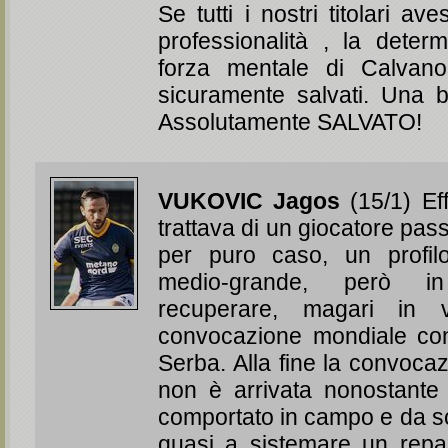
Se tutti i nostri titolari av
professionalità , la deter
forza mentale di Calvan
sicuramente salvati. Una b
Assolutamente SALVATO!
VUKOVIC Jagos
(15/1) Eff
trattava di un giocatore pa
per puro caso, un profi
medio-grande, però 
recuperare, magari in 
convocazione mondiale con
Serba. Alla fine la convoca
non è arrivata nonostante 
comportato in campo e da so
quasi a sistemare un repa