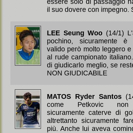
essere solo di passaggio h
il suo dovere con impegno
LEE Seung Woo
(14/1) L'
pochino, sicuramente è 
valido però molto leggero 
al rude campionato italiano
di giudicarlo meglio, se rest
NON GIUDICABILE
MATOS Ryder Santos
(14
come Petkovic non 
sicuramente caterve di go
altrettanto sicuramente fa
più. Anche lui aveva cominc