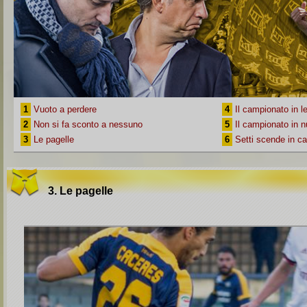
1
Vuoto a perdere
4
Il campionato in le
2
Non si fa sconto a nessuno
5
Il campionato in 
3
Le pagelle
6
Setti scende in 
3. Le pagelle