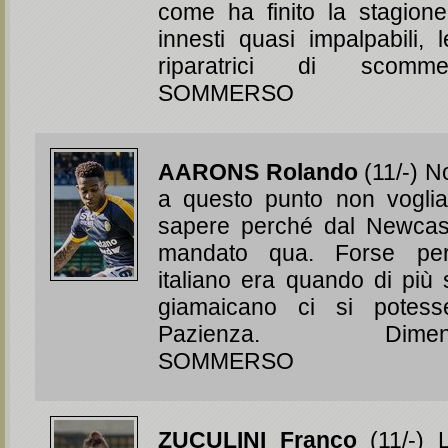
come ha finito la stagion
innesti quasi impalpabili
riparatrici di scomm
SOMMERSO
AARONS Rolando
(11/-) 
a questo punto non vogl
sapere perché dal Newcast
mandato qua. Forse per
italiano era quando di più 
giamaicano ci si potess
Pazienza. Dimentic
SOMMERSO
ZUCULINI Franco
(11/-) 