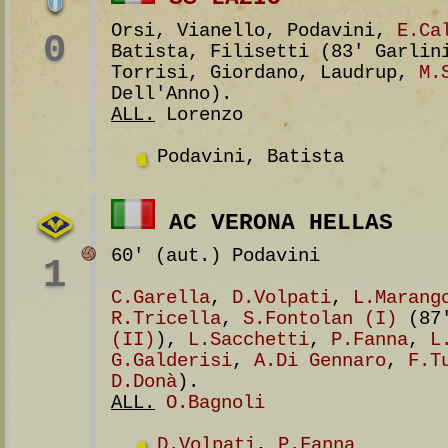
Orsi, Vianello, Podavini,
E.Ca
0
Batista, Filisetti (83' Garlin
Torrisi, Giordano, Laudrup,
M.
Dell'Anno).
ALL.
Lorenzo
Podavini, Batista
AC VERONA HELLAS
60' (aut.) Podavini
1
C.Garella
,
D.Volpati
,
L.Marang
R.Tricella
,
S.Fontolan (I)
(87
(II)
),
L.Sacchetti
,
P.Fanna
,
L
G.Galderisi
,
A.Di Gennaro
,
F.T
D.Donà
).
ALL.
O.Bagnoli
D.Volpati
,
P.Fanna