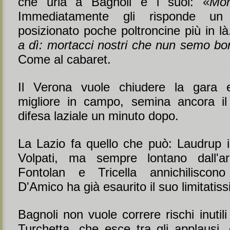
che urla a Bagnoli e i suoi: «
Mor
Immediatamente gli risponde un a
posizionato poche poltroncine più in là
a dì: mortacci nostri che nun semo bon
Come al cabaret.
Il Verona vuole chiudere la gara e 
migliore in campo, semina ancora il
difesa laziale un minuto dopo.
La Lazio fa quello che può: Laudrup
Volpati, ma sempre lontano dall'ar
Fontolan e Tricella annichilisco
D'Amico ha già esaurito il suo limitatiss
Bagnoli non vuole correre rischi inutili
Turchetta, che esce tra gli applausi, 