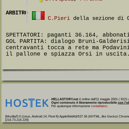
ARBITRO
C.Pieri
della sezione di G
SPETTATORI: paganti 36.164, abbonat
GOL PARTITA: dialogo Bruni-Galderis
centravanti tocca a rete ma Podavin
il pallone e spiazza Orsi in uscita
HELLASTORY.net
è online dall'11 maggio 2001 ( 9221 g
Ogni contenuto è liberamente riproducibile
con l'o
Per qualunque informazione
contattateci
.
[Mozilla/5.0 (Linux; Android 14; Pixel 8) AppleWebKit/537.36 (KHTML, like Gecko) Chrom
[216.73.216.229]