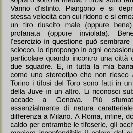
Vanno d'istinto. Piangono e si dep
stessa velocità con cui ridono e si em
un tiro riuscito male (oppure bene
profanata (oppure inviolata). Be
l'esercizio in questione può sembrare
sciocco, lo ripropongo in ogni occasione
particolare quando incontro una città 
due squadre. E, in tutta la mia banal
come uno stereotipo che non riesco 
Torino i tifosi del Toro sono fatti in u
della Juve in un altro. Li riconosci su
accade a Genova. Più sfumat
essenzialmente di natura caratterial
differenza a Milano. A Roma, infine, d
caldo per entrambe le tifoserie, gli occ
maniera inconfondibile il colore del c