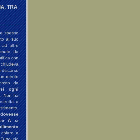
A, TRA
te spesso
ito al suo
 ad altre
cinato da
tifica con
i chiudeva
o discorso
 in merito
oposto da
rsi ogni
.
Non ha
stretta a
estimento.
 dovesse
rie A si
limento
 chiaro a
 Tutto ciò