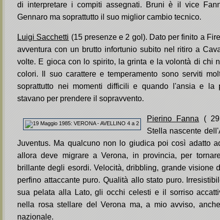
di interpretare i compiti assegnati. Bruni è il vice Fann
Gennaro ma soprattutto il suo miglior cambio tecnico.
Luigi Sacchetti
(15 presenze e 2 gol). Dato per finito a Fir
avventura con un brutto infortunio subito nel ritiro a Cava
volte. E gioca con lo spirito, la grinta e la volontà di chi n
colori. Il suo carattere e temperamento sono serviti mo
soprattutto nei momenti difficili e quando l'ansia e la
stavano per prendere il sopravvento.
Pierino Fanna
( 29 
Stella nascente dell'
Juventus. Ma qualcuno non lo giudica poi così adatto a
allora deve migrare a Verona, in provincia, per tornar
brillante degli esordi. Velocità, dribbling, grande visione
perfino attaccante puro. Qualità allo stato puro. Irresistibi
sua pelata alla Lato, gli occhi celesti e il sorriso accatti
nella rosa stellare del Verona ma, a mio avviso, anche
nazionale.