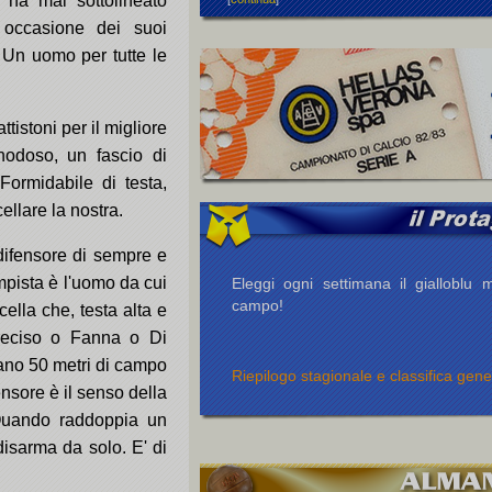
 ha mai sottolineato
 occasione dei suoi
 Un uomo per tutte le
tistoni per il migliore
nodoso, un fascio di
Formidabile di testa,
llare la nostra.
 difensore di sempre e
mpista è l'uomo da cui
Eleggi ogni settimana il gialloblu m
campo!
cella che, testa alta e
reciso o Fanna o Di
ltano 50 metri di campo
Riepilogo stagionale e classifica gene
ensore è il senso della
 Quando raddoppia un
disarma da solo. E' di