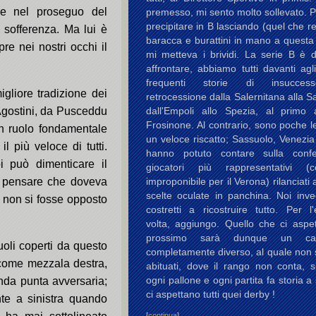
he nel proseguo del
premesso, mi sento molto sollevato. 
precipitare in B lasciando (quel che re
 sofferenza. Ma lui è
baracca e burattini in mano a questa
e nei nostri occhi il
mi metteva i brividi. La serie B è di
affrontare, abbiamo tutti davanti agl
frequenti storie di insucces
gliore tradizione dei
retrocessione dalla Salernitana alla 
 Agostini, da Pusceddu
dall'Empoli allo Spezia, al primo
Frosinone. Al contrario, sono poche le
n ruolo fondamentale
un veloce riscatto; Sassuolo, Venezi
il più veloce di tutti.
hanno potuto contare sulla conf
oi può dimenticare il
giocatori più rappresentativi (c
 E pensare che doveva
improponibile per il Verona) rilanciati 
scelte oculate in panchina. Noi inv
i non si fosse opposto
costretti a ricostruire tutto. Per l
volta, aggiungo. Quello che ci aspet
prossimo sarà dunque un cam
oli coperti da questo
completamente diverso, al quale non 
, come mezzala destra,
abituati, dove il rango non conta, s
ogni pallone e ogni partita fa storia a 
onda punta avversaria;
ci aspettano tutti quei derby !
ante a sinistra quando
[
continua
]