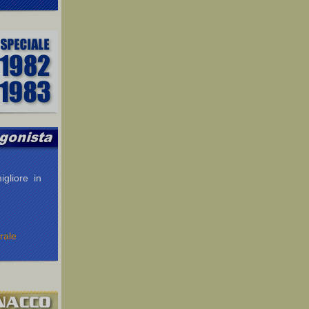
igliore in
rale