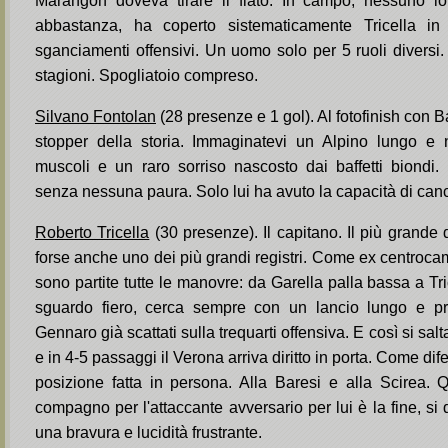
Marangon doveva tirare il fiato. In campo, nessuno lo
abbastanza, ha coperto sistematicamente Tricella in
sganciamenti offensivi. Un uomo solo per 5 ruoli diversi.
stagioni. Spogliatoio compreso.
Silvano Fontolan
(28 presenze e 1 gol). Al fotofinish con Bat
stopper della storia. Immaginatevi un Alpino lungo e 
muscoli e un raro sorriso nascosto dai baffetti biondi. 
senza nessuna paura. Solo lui ha avuto la capacità di cance
Roberto Tricella
(30 presenze). Il capitano. Il più grande
forse anche uno dei più grandi registri. Come ex centroca
sono partite tutte le manovre: da Garella palla bassa a Tri
sguardo fiero, cerca sempre con un lancio lungo e p
Gennaro già scattati sulla trequarti offensiva. E così si sa
e in 4-5 passaggi il Verona arriva diritto in porta. Come dif
posizione fatta in persona. Alla Baresi e alla Scirea.
compagno per l'attaccante avversario per lui è la fine, si 
una bravura e lucidità frustrante.