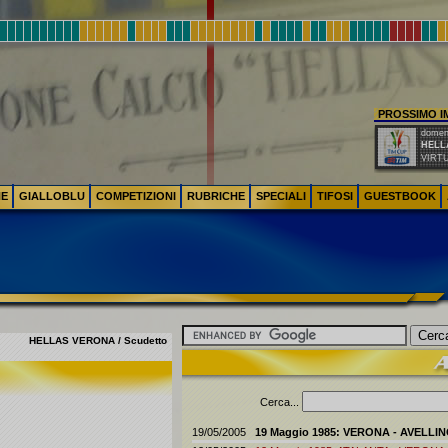
PROSSIMO 
domeni
HELL
VIRT
NE
GIALLOBLU
COMPETIZIONI
RUBRICHE
SPECIALI
TIFOSI
GUESTBOOK
HELLAS VERONA / Scudetto
Cerca...
19/05/2005
19 Maggio 1985: VERONA - AVELLINO