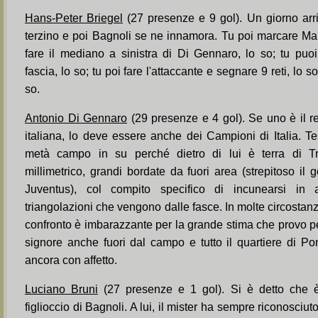
Hans-Peter Briegel
(27 presenze e 9 gol). Un giorno arri
terzino e poi Bagnoli se ne innamora. Tu poi marcare Mar
fare il mediano a sinistra di Di Gennaro, lo so; tu puo
fascia, lo so; tu poi fare l'attaccante e segnare 9 reti, lo s
so.
Antonio Di Gennaro
(29 presenze e 4 gol). Se uno è il re
italiana, lo deve essere anche dei Campioni di Italia. Tes
metà campo in su perché dietro di lui è terra di Tr
millimetrico, grandi bordate da fuori area (strepitoso il g
Juventus), col compito specifico di incunearsi in
triangolazioni che vengono dalle fasce. In molte circostanz
confronto è imbarazzante per la grande stima che provo pe
signore anche fuori dal campo e tutto il quartiere di Po
ancora con affetto.
Luciano Bruni
(27 presenze e 1 gol). Si è detto che è 
figlioccio di Bagnoli. A lui, il mister ha sempre riconosci