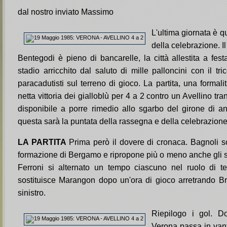
dal nostro inviato Massimo
L'ultima giornata è q
della celebrazione. Il
Bentegodi è pieno di bancarelle, la città allestita a fest
stadio arricchito dal saluto di mille palloncini con il tri
paracadutisti sul terreno di gioco. La partita, una formali
netta vittoria dei gialloblù per 4 a 2 contro un Avellino tr
disponibile a porre rimedio allo sgarbo del girone di a
questa sarà la puntata della rassegna e della celebrazione
LA PARTITA
Prima però il dovere di cronaca. Bagnoli s
formazione di Bergamo e ripropone più o meno anche gli st
Ferroni si alternato un tempo ciascuno nel ruolo di te
sostituisce Marangon dopo un'ora di gioco arretrando Brie
sinistro.
Riepilogo i gol. Do
Verona passa in vant