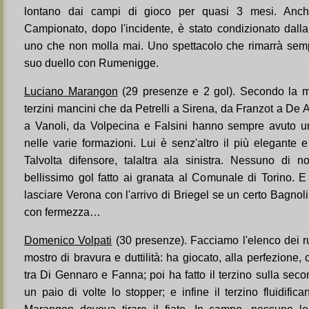
lontano dai campi di gioco per quasi 3 mesi. Anc
Campionato, dopo l'incidente, è stato condizionato dalla
uno che non molla mai. Uno spettacolo che rimarrà sempr
suo duello con Rumenigge.
Luciano Marangon
(29 presenze e 2 gol). Secondo la mi
terzini mancini che da Petrelli a Sirena, da Franzot a De
a Vanoli, da Volpecina e Falsini hanno sempre avuto u
nelle varie formazioni. Lui è senz'altro il più elegante e 
Talvolta difensore, talaltra ala sinistra. Nessuno di n
bellissimo gol fatto ai granata al Comunale di Torino.
lasciare Verona con l'arrivo di Briegel se un certo Bagnol
con fermezza…
Domenico Volpati
(30 presenze). Facciamo l'elenco dei ru
mostro di bravura e duttilità: ha giocato, alla perfezione
tra Di Gennaro e Fanna; poi ha fatto il terzino sulla sec
un paio di volte lo stopper; e infine il terzino fluidific