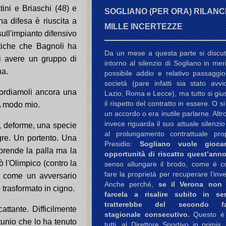
ini e Briaschi (48) e
SOGLIANO (PER ORA) RILANCI
a difesa è riuscita a
MILLE INCERTEZZE
sull'impianto difensivo
ttiche che Bagnoli ha
Da un mese a questa parte si discu
 di avere un gruppo di
intorno al silenzio di Sogliano in mer
na.
possibile addio e relativo passaggio
società (pare infatti sia stato avvi
ordiamoli ancora una
Lazio, Roma e Lecce), ma tutto si gius
il rispetto del contratto in essere. O s
A modo mio.
un accordo o era inutile parlarne. Altr
invece riguarda il suo attuale silenzio
, deforme, una specie
al prolungamento contrattuale pr
gre. Un portento. Una
Presidio:
Sogliano vuole gioca
prende la palla ma la
opportunità di riscatto quest’anno
ò l'Olimpico (contro la
senso allungare il brodo, come è co
fare la proprietà per recuperare l’inv
o come un avversario
Anche perché,
se il Verona non
 trasformato in cigno.
farcela a risalire subito in se
tratterebbe del secondo fal
ttante. Difficilmente
stagionale consecutivo.
Questo è
rtunio che lo ha tenuto
tutti, al Direttore Sportivo in primis.