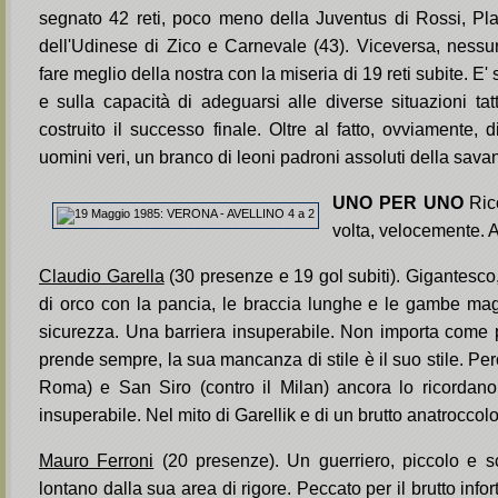
segnato 42 reti, poco meno della Juventus di Rossi, Plat
dell'Udinese di Zico e Carnevale (43). Viceversa, nessun
fare meglio della nostra con la miseria di 19 reti subite. E' 
e sulla capacità di adeguarsi alle diverse situazioni ta
costruito il successo finale. Oltre al fatto, ovviamente,
uomini veri, un branco di leoni padroni assoluti della sava
UNO PER UNO
Ric
volta, velocemente. 
Claudio Garella
(30 presenze e 19 gol subiti). Gigantesco
di orco con la pancia, le braccia lunghe e le gambe ma
sicurezza. Una barriera insuperabile. Non importa come 
prende sempre, la sua mancanza di stile è il suo stile. Per
Roma) e San Siro (contro il Milan) ancora lo ricordan
insuperabile. Nel mito di Garellik e di un brutto anatroccolo
Mauro Ferroni
(20 presenze). Un guerriero, piccolo e sca
lontano dalla sua area di rigore. Peccato per il brutto info