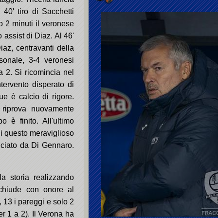
40' tiro di Sacchetti
 2 minuti il veronese
 assist di Diaz. Al 46'
iaz, centravanti della
sonale, 3-4 veronesi
 a 2. Si ricomincia nel
tervento disperato di
 è calcio di rigore.
i riprova nuovamente
o è finito. All'ultimo
 di questo meraviglioso
lciato da Di Gennaro.
la storia realizzando
chiude con onore al
, 13 i pareggi e solo 2
er 1 a 2). Il Verona ha