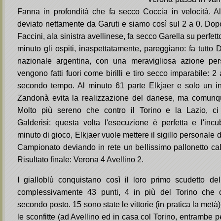
Fanna in profondità che fa secco Coccia in velocità. Al 
deviato nettamente da Garuti e siamo così sul 2 a 0. Dopo
Faccini, ala sinistra avellinese, fa secco Garella su perfetto
minuto gli ospiti, inaspettatamente, pareggiano: fa tutto D
nazionale argentina, con una meravigliosa azione per
vengono fatti fuori come birilli e tiro secco imparabile: 2
secondo tempo. Al minuto 61 parte Elkjaer e solo un in
Zandonà evita la realizzazione del danese, ma comunque
Molto più sereno che contro il Torino e la Lazio, c
Galderisi: questa volta l'esecuzione è perfetta e l'incub
minuto di gioco, Elkjaer vuole mettere il sigillo personale
Campionato deviando in rete un bellissimo pallonetto ca
Risultato finale: Verona 4 Avellino 2.
I gialloblù conquistano così il loro primo scudetto del
complessivamente 43 punti, 4 in più del Torino che 
secondo posto. 15 sono state le vittorie (in pratica la metà)
le sconfitte (ad Avellino ed in casa col Torino, entrambe p