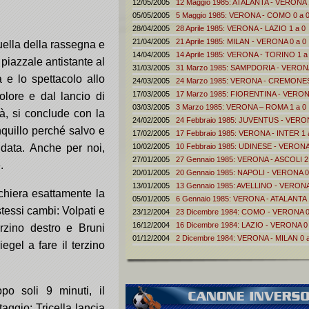
12/05/2005
12 Maggio 1985: ATALANTA - VERONA 
05/05/2005
5 Maggio 1985: VERONA - COMO 0 a 
28/04/2005
28 Aprile 1985: VERONA - LAZIO 1 a 0
21/04/2005
21 Aprile 1985: MILAN - VERONA 0 a 0
uella della rassegna e
14/04/2005
14 Aprile 1985: VERONA - TORINO 1 a
 piazzale antistante al
31/03/2005
31 Marzo 1985: SAMPDORIA - VERONA
a e lo spettacolo allo
24/03/2005
24 Marzo 1985: VERONA - CREMONES
17/03/2005
17 Marzo 1985: FIORENTINA - VERONA
colore e dal lancio di
03/03/2005
3 Marzo 1985: VERONA – ROMA 1 a 0
tà, si conclude con la
24/02/2005
24 Febbraio 1985: JUVENTUS - VERONA
anquillo perché salvo e
17/02/2005
17 Febbraio 1985: VERONA - INTER 1 
ndata. Anche per noi,
10/02/2005
10 Febbraio 1985: UDINESE - VERONA
27/01/2005
27 Gennaio 1985: VERONA - ASCOLI 2
.
20/01/2005
20 Gennaio 1985: NAPOLI - VERONA 0
13/01/2005
13 Gennaio 1985: AVELLINO - VERONA
chiera esattamente la
05/01/2005
6 Gennaio 1985: VERONA - ATALANTA 
essi cambi: Volpati e
23/12/2004
23 Dicembre 1984: COMO - VERONA 0
16/12/2004
16 Dicembre 1984: LAZIO - VERONA 0 
rzino destro e Bruni
01/12/2004
2 Dicembre 1984: VERONA - MILAN 0 a
gel a fare il terzino
po soli 9 minuti, il
aggio: Tricella lancia