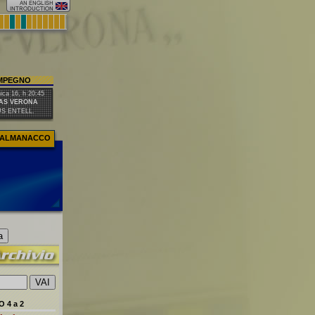
IMPEGNO
ca 16, h 20:45
AS VERONA
US ENTELL.
ALMANACCO
 4 a 2