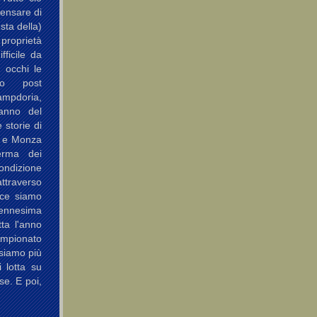
Pensare di
sta della)
 proprietà
fficile da
i occhi le
so post
Sampdoria,
 anno del
 storie di
a e Monza
erma dei
ondizione
attraverso
ece siamo
'ennesima
ta l'anno
pionato
siamo più
i lotta su
se. E poi,