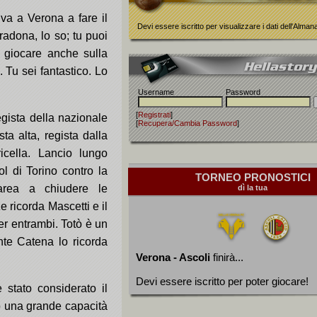
va a Verona a fare il
Devi essere iscritto per visualizzare i dati dell'Alma
adona, lo so; tu puoi
i giocare anche sulla
o. Tu sei fantastico. Lo
Username
Password
[
Registrati
]
gista della nazionale
[
Recupera/Cambia Password
]
ta alta, regista dalla
icella. Lancio lungo
ol di Torino contro la
TORNEO PRONOSTICI
 area a chiudere le
dì la tua
e ricorda Mascetti e il
r entrambi. Totò è un
nte Catena lo ricorda
Verona - Ascoli
finirà...
Devi essere iscritto per poter giocare!
stato considerato il
uto una grande capacità